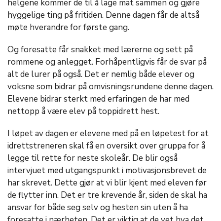
helgene kommer de til å lage mat sammen og gjøre
hyggelige ting på fritiden. Denne dagen får de altså
møte hverandre for første gang.
Og foresatte får snakket med lærerne og sett på
rommene og anlegget. Forhåpentligvis får de svar på
alt de lurer på også. Det er nemlig både elever og
voksne som bidrar på omvisningsrundene denne dagen.
Elevene bidrar sterkt med erfaringen de har med
nettopp å være elev på toppidrett hest.
I løpet av dagen er elevene med på en løpetest for at
idrettstreneren skal få en oversikt over gruppa for å
legge til rette for neste skoleår. De blir også
intervjuet med utgangspunkt i motivasjonsbrevet de
har skrevet. Dette gjør at vi blir kjent med eleven før
de flytter inn. Det er tre krevende år, siden de skal ha
ansvar for både seg selv og hesten sin uten å ha
foresatte i nærheten. Det er viktig at de vet hva det