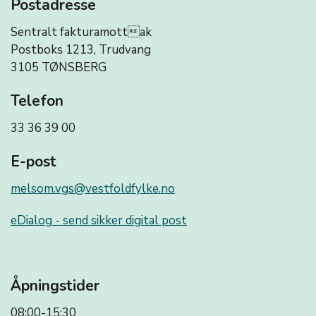
Postadresse
Sentralt fakturamottak
Postboks 1213, Trudvang
3105 TØNSBERG
Telefon
33 36 39 00
E-post
melsom.vgs@vestfoldfylke.no
eDialog - send sikker digital post
Åpningstider
08:00-15:30