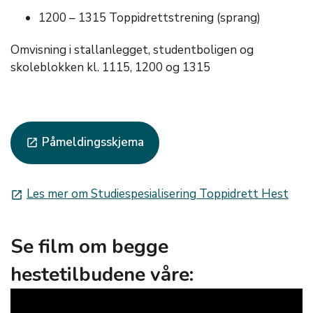
1200 – 1315 Toppidrettstrening (sprang)
Omvisning i stallanlegget, studentboligen og
skoleblokken kl. 1115, 1200 og 1315
Påmeldingsskjema
launch
Les mer om Studiespesialisering Toppidrett Hest
launch
Se film om begge
hestetilbudene våre: