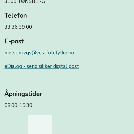
3105 TØNSBERG
Telefon
33 36 39 00
E-post
melsom.vgs@vestfoldfylke.no
eDialog - send sikker digital post
Åpningstider
08:00-15:30