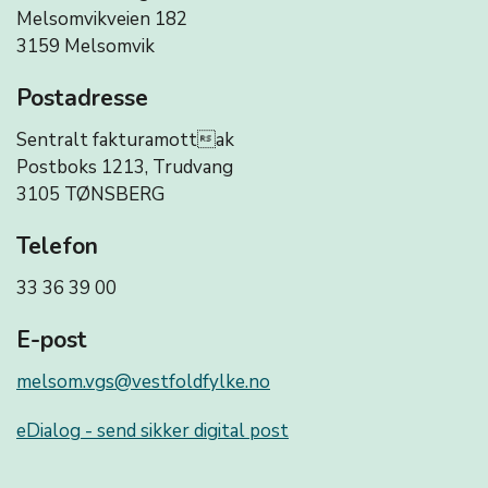
Melsomvikveien 182
3159 Melsomvik
Postadresse
Sentralt fakturamottak
Postboks 1213, Trudvang
3105 TØNSBERG
Telefon
33 36 39 00
E-post
melsom.vgs@vestfoldfylke.no
eDialog - send sikker digital post