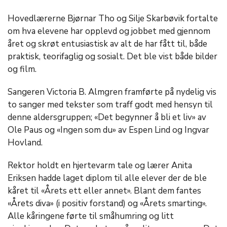
Hovedlærerne Bjørnar Tho og Silje Skarbøvik fortalte
om hva elevene har opplevd og jobbet med gjennom
året og skrøt entusiastisk av alt de har fått til, både
praktisk, teorifaglig og sosialt. Det ble vist både bilder
og film.
Sangeren Victoria B. Almgren framførte på nydelig vis
to sanger med tekster som traff godt med hensyn til
denne aldersgruppen; «Det begynner å bli et liv» av
Ole Paus og «Ingen som du» av Espen Lind og Ingvar
Hovland.
Rektor holdt en hjertevarm tale og lærer Anita
Eriksen hadde laget diplom til alle elever der de ble
kåret til «Årets ett eller annet». Blant dem fantes
«Årets diva» (i positiv forstand) og «Årets smarting».
Alle kåringene førte til småhumring og litt