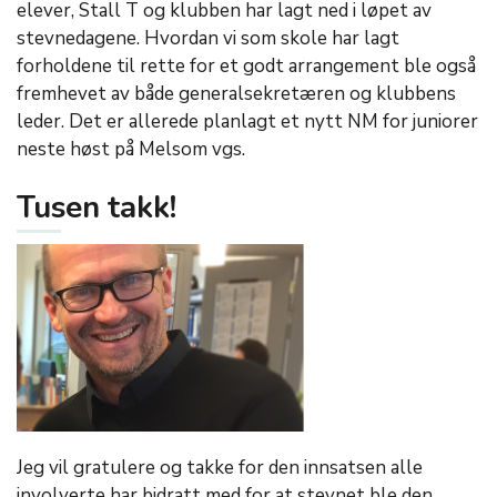
elever, Stall T og klubben har lagt ned i løpet av
stevnedagene. Hvordan vi som skole har lagt
forholdene til rette for et godt arrangement ble også
fremhevet av både generalsekretæren og klubbens
leder. Det er allerede planlagt et nytt NM for juniorer
neste høst på Melsom vgs.
Tusen takk!
Jeg vil gratulere og takke for den innsatsen alle
involverte har bidratt med for at stevnet ble den