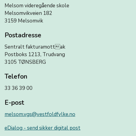
Melsom videregående skole
Melsomvikveien 182
3159 Melsomvik
Postadresse
Sentralt fakturamottak
Postboks 1213, Trudvang
3105 TØNSBERG
Telefon
33 36 39 00
E-post
melsom.vgs@vestfoldfylke.no
eDialog - send sikker digital post