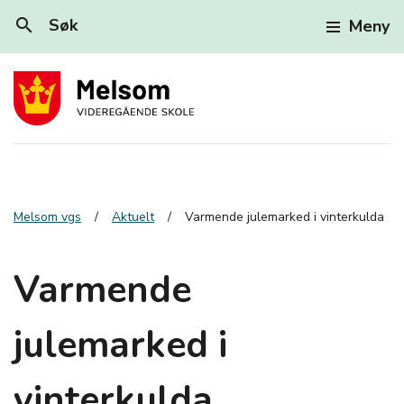
search
Søk
Meny
Melsom vgs
Aktuelt
Varmende julemarked i vinterkulda
Varmende
julemarked i
vinterkulda