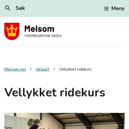
search
Søk
Meny
Melsom vgs
Aktuelt
Vellykket ridekurs
Vellykket ridekurs