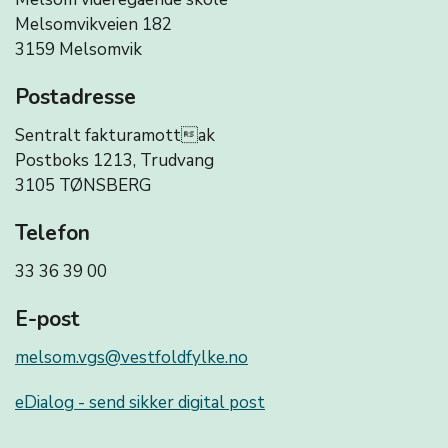
Melsomvikveien 182
3159 Melsomvik
Postadresse
Sentralt fakturamottak
Postboks 1213, Trudvang
3105 TØNSBERG
Telefon
33 36 39 00
E-post
melsom.vgs@vestfoldfylke.no
eDialog - send sikker digital post