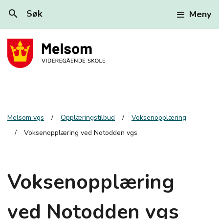
search
Søk
Meny
Melsom vgs
Opplæringstilbud
Voksenopplæring
Voksenopplæring ved Notodden vgs
Voksenopplæring
ved Notodden vgs