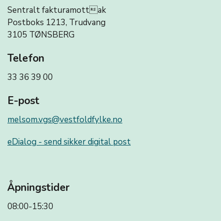
Sentralt fakturamottak
Postboks 1213, Trudvang
3105 TØNSBERG
Telefon
33 36 39 00
E-post
melsom.vgs@vestfoldfylke.no
eDialog - send sikker digital post
Åpningstider
08:00-15:30