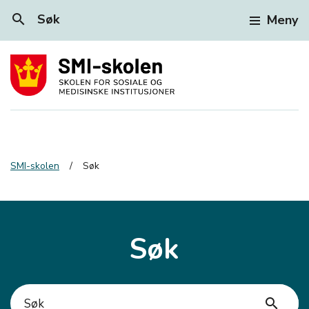
search
Søk
Meny
SMI-skolen
Søk
Søk
search