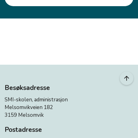
arrow_upward
Besøksadresse
SMI-skolen, administrasjon
Melsomvikveien 182
3159 Melsomvik
Postadresse