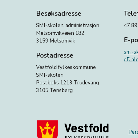
Besøksadresse
Tele
SMI-skolen, administrasjon
47 89
Melsomvikveien 182
E-po
3159 Melsomvik
smi-s
Postadresse
eDialo
Vestfold fylkeskommune
SMI-skolen
Postboks 1213 Trudevang
3105 Tønsberg
Per