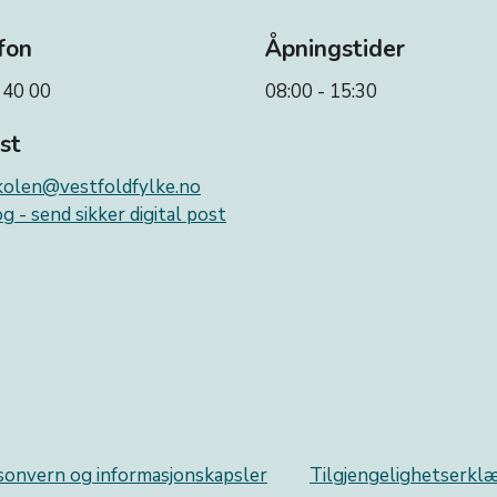
fon
Åpningstider
 40 00
08:00 - 15:30
st
kolen@vestfoldfylke.no
g - send sikker digital post
sonvern og informasjonskapsler
Tilgjengelighetserkl