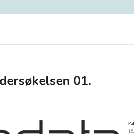
dersøkelsen 01.
Pub
18