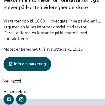
velkommen til møte for foresatte for Vg2
elever på Horten videregående skole
Vi starter opp kl. 18.00 i Hovedgata (inne på skolen i 1.
etg) med en felles informasjonsdel med rektor.
Deretter fordeles foresatte på klasserom med
kontaktlærer.
Møtet er beregnet til å avslutte ca kl. 19.15
Info om parkering
launch
Vel møtt!
Hilsen rektor