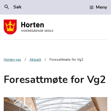
search
Søk
Meny
Horten vgs
Aktuelt
Foresattmøte for Vg2
Foresattmøte for Vg2