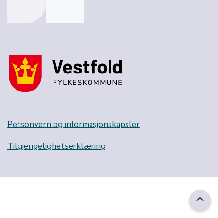
Personvern og informasjonskapsler
Tilgjengelighetserklæring
arrow_upward