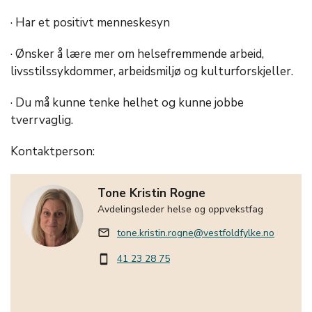
· Har et positivt menneskesyn
· Ønsker å lære mer om helsefremmende arbeid,
livsstilssykdommer, arbeidsmiljø og kulturforskjeller.
· Du må kunne tenke helhet og kunne jobbe
tverrvaglig.
Kontaktperson:
Tone Kristin Rogne
Avdelingsleder helse og oppvekstfag
tone.kristin.rogne@vestfoldfylke.no
mail_outline
41 23 28 75
smartphone