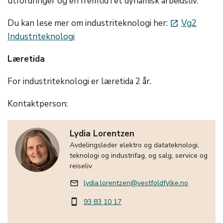
utfordringer og en fremtid i et dynamisk arbeidsliv.
Du kan lese mer om industriteknologi her:
Vg2
launch
Industriteknologi
Læretida
For industriteknologi er læretida 2 år.
Kontaktperson:
Lydia Lorentzen
Avdelingsleder elektro og datateknologi,
teknologi og industrifag, og salg, service og
reiseliv
lydia.lorentzen@vestfoldfylke.no
mail_outline
93 83 10 17
smartphone