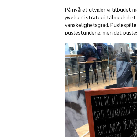
På nyåret utvider vi tilbudet m
øvelser i strategi, tålmodighe
vanskelighetsgrad. Puslespillet
puslestundene, men det pusles