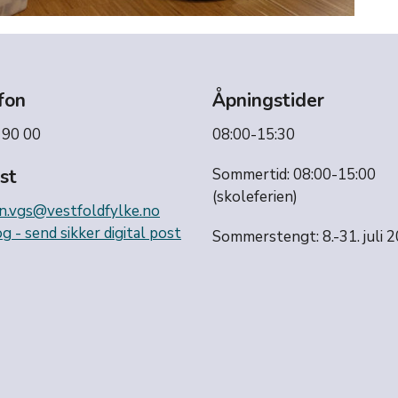
fon
Åpningstider
 90 00
08:00-15:30
st
Sommertid: 08:00-15:00
(skoleferien)
n.vgs@vestfoldfylke.no
g - send sikker digital post
Sommerstengt: 8.-31. juli 