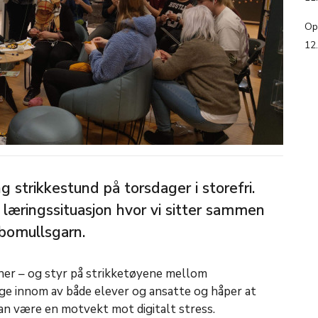
Op
12
ng strikkestund på torsdager i storefri.
l læringssituasjon hvor vi sitter sammen
 bomullsgarn.
nner – og styr på strikketøyene mellom
ge innom av både elever og ansatte og håper at
an være en motvekt mot digitalt stress.