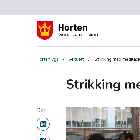
Horten vgs
Aktuelt
Strikking med meditasj
Strikking m
Del: