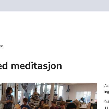
on
ed meditasjon
Av
In
Pub
11