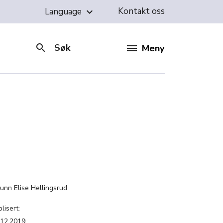
Kontakt oss
Language
keyboard_arrow_down
search
Søk
Meny
:
gunn Elise Hellingsrud
lisert:
.12.2019