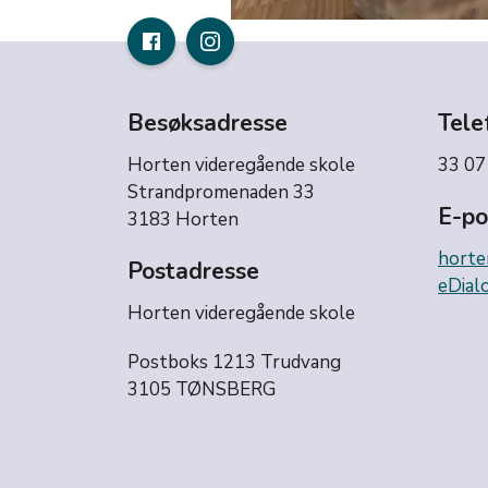
Besøksadresse
Tele
Horten videregående skole
33 07
Strandpromenaden 33
E-po
3183 Horten
horte
Postadresse
eDialo
Horten videregående skole
Postboks 1213 Trudvang
3105 TØNSBERG