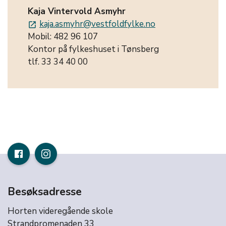
Kaja Vintervold Asmyhr
kaja.asmyhr@vestfoldfylke.no
launch
Mobil: 482 96 107
Kontor på fylkeshuset i Tønsberg
tlf. 33 34 40 00
Besøksadresse
Horten videregående skole
Strandpromenaden 33