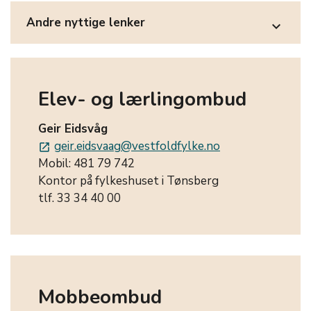
Andre nyttige lenker
expand_more
Elev- og lærlingombud
Geir Eidsvåg
geir.eidsvaag@vestfoldfylke.no
launch
Mobil: 481 79 742
Kontor på fylkeshuset i Tønsberg
tlf. 33 34 40 00
Mobbeombud