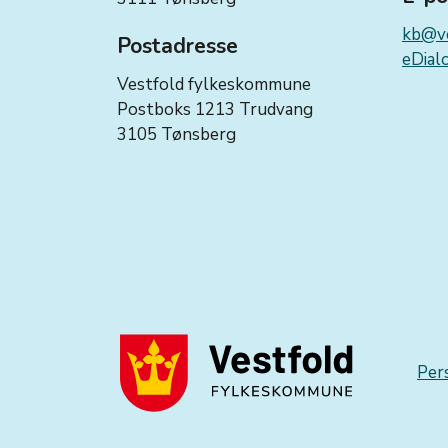
kb@ve
Postadresse
eDialo
Vestfold fylkeskommune
Postboks 1213 Trudvang
3105 Tønsberg
Per