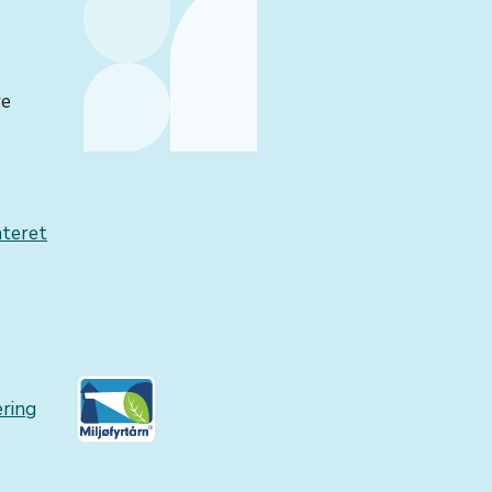
re
nteret
æring