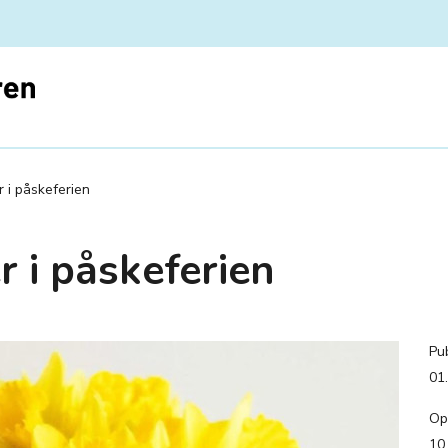
r i påskeferien
 i påskeferien
Pub
01
Op
10