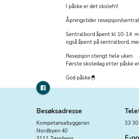
I påske er det skolefri!
Åpningstider resepsjon/sentral
Sentralbord åpent kl 10-14 man
også åpent på sentralbord, me
Resepsjon stengt hele uken.
Første skoledag etter påske er 
God påske🐣
Besøksadresse
Tele
Kompetansebyggeren
33 30
Nordbyen 40
E-po
3111 Tønsberg