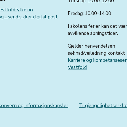
Torsdag: 10.00-12.00
stfoldfylke.no
Fredag: 10.00-14.00
g - send sikker digital post
I skolens ferier kan det væ
avvikende åpningstider.
Gjelder henvendelsen
søknad/veiledning kontakt
Karriere og kompetansese
Vestfold
sonvern og informasjonskapsler
Tilgjengelighetserkl