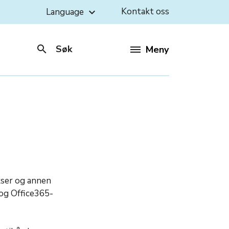
Kontakt oss
Language
keyboard_arrow_down
search
Søk
Meny
ukser og annen
 og Office365-