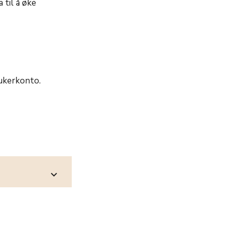
 til å øke
ukerkonto.
expand_more