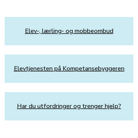
Elev-, lærling- og mobbeombud
Elevtjenesten på Kompetansebyggeren
Har du utfordringer og trenger hjelp?