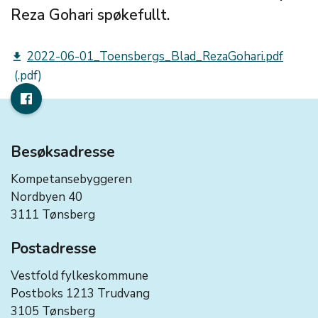
Reza Gohari spøkefullt.
2022-06-01_Toensbergs_Blad_RezaGohari.pdf
get_app
Besøksadresse
Kompetansebyggeren
Nordbyen 40
3111 Tønsberg
Postadresse
Vestfold fylkeskommune
Postboks 1213 Trudvang
3105 Tønsberg