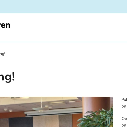
ang!
ng!
Pub
28
Op
28