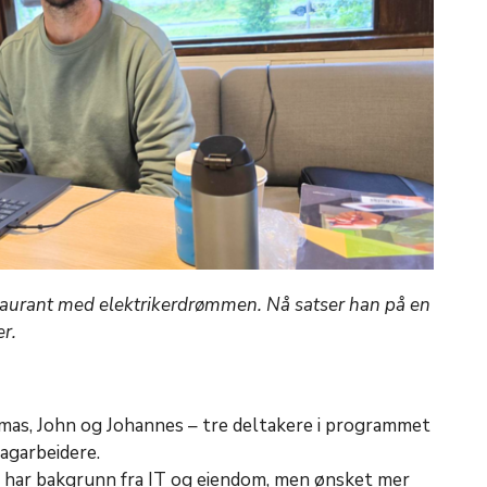
staurant med elektrikerdrømmen. Nå satser han på en
r.
mas, John og Johannes – tre deltakere i programmet
fagarbeidere.
 har bakgrunn fra IT og eiendom, men ønsket mer