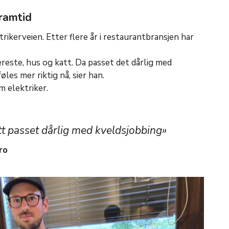
framtid
trikerveien. Etter flere år i restaurantbransjen har
jæreste, hus og katt. Da passet det dårlig med
øles mer riktig nå, sier han.
m elektriker.
tt passet dårlig med kveldsjobbing»
ro