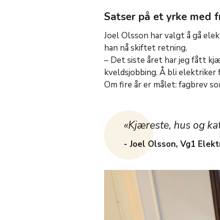
Satser på et yrke med 
Joel Olsson har valgt å gå elek
han nå skiftet retning.
– Det siste året har jeg fått k
kveldsjobbing. Å bli elektriker f
Om fire år er målet: fagbrev so
«Kjæreste, hus og ka
- Joel Olsson, Vg1 Elekt