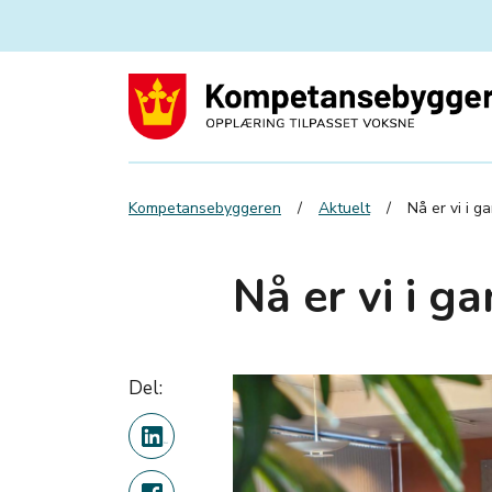
Kompetansebyggeren
Aktuelt
Nå er vi i g
Nå er vi i ga
Del: