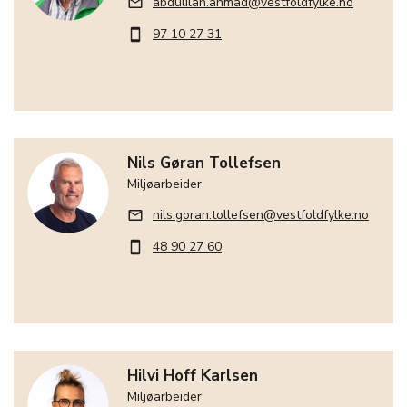
abdulilah.ahmad@vestfoldfylke.no
mail_outline
97 10 27 31
smartphone
Nils Gøran Tollefsen
Miljøarbeider
nils.goran.tollefsen@vestfoldfylke.no
mail_outline
48 90 27 60
smartphone
Hilvi Hoff Karlsen
Miljøarbeider