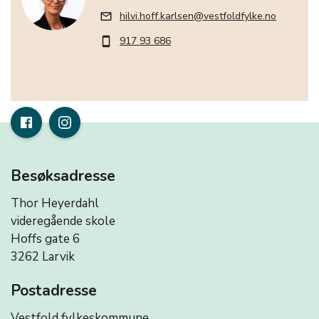
hilvi.hoff.karlsen@vestfoldfylke.no
mail_outline
917 93 686
smartphone
Besøksadresse
Thor Heyerdahl
videregående skole
Hoffs gate 6
3262 Larvik
Postadresse
Vestfold fylkeskommune