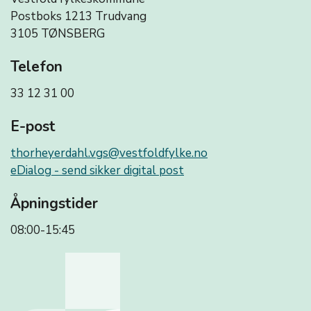
Postboks 1213 Trudvang
3105 TØNSBERG
Telefon
33 12 31 00
E-post
thorheyerdahl.vgs@vestfoldfylke.no
eDialog - send sikker digital post
Åpningstider
08:00-15:45