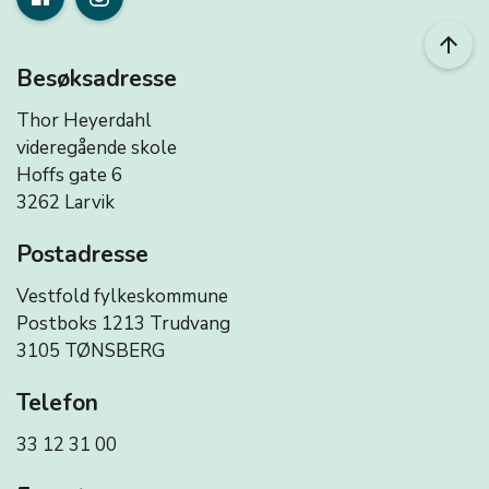
arrow_upward
Besøksadresse
Thor Heyerdahl
videregående skole
Hoffs gate 6
3262 Larvik
Postadresse
Vestfold fylkeskommune
Postboks 1213 Trudvang
3105 TØNSBERG
Telefon
33 12 31 00