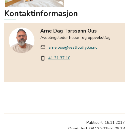
Kontaktinformasjon
Arne Dag Torssønn Ous
Avdelingsleder helse- og oppvekstfag
arne.ous@vestfoldfylke.no
mail_outline
41 31 37 10
smartphone
Publisert: 16.11.2017
Oppdatert: 09.12.2025 kl.09:18