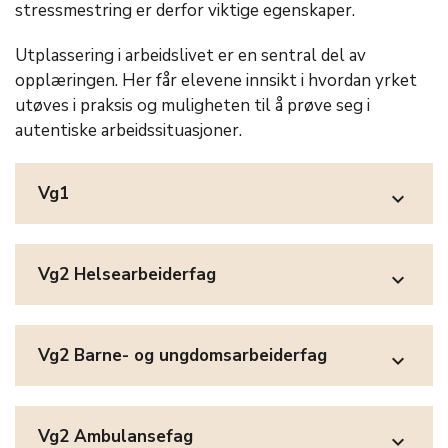
stressmestring er derfor viktige egenskaper.
Utplassering i arbeidslivet er en sentral del av
opplæringen. Her får elevene innsikt i hvordan yrket
utøves i praksis og muligheten til å prøve seg i
autentiske arbeidssituasjoner.
Vg1
expand_more
Vg2 Helsearbeiderfag
expand_more
Vg2 Barne- og ungdomsarbeiderfag
expand_more
Vg2 Ambulansefag
expand_more