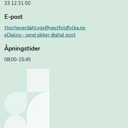
33 12 31 00
E-post
thorheyerdahl.vgs@vestfoldfylke.no
eDialog - send sikker digital post
Åpningstider
08:00-15:45