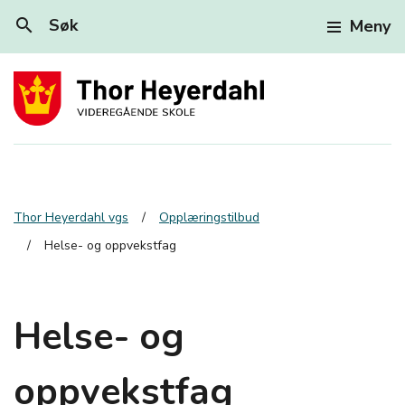
search
Søk
Meny
Thor Heyerdahl vgs
Opplæringstilbud
Helse- og oppvekstfag
Helse- og
oppvekstfag