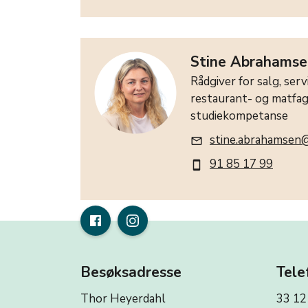
Stine Abrahamse
Rådgiver for salg, servi
restaurant- og matfa
studiekompetanse
stine.abrahamsen@
mail_outline
91 85 17 99
smartphone
Besøksadresse
Tele
Thor Heyerdahl
33 12