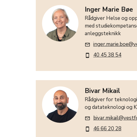
Inger Marie Bøe
Rådgiver Helse og opp
med studiekompetanse
anleggsteknikk
inger.marie.boe@v
mail_outline
40 45 38 54
smartphone
Bivar Mikail
Rådgiver for teknologi
og datateknologi og 
bivar.mikail@vestf
mail_outline
46 66 20 28
smartphone