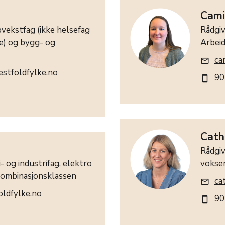
Cami
vekstfag (ikke helsefag
Rådgiv
) og bygg- og
Arbeid
ca
mail_outline
estfoldfylke.no
90
smartphone
Cath
Rådgiv
- og industrifag, elektro
vokse
Kombinasjonsklassen
ca
mail_outline
oldfylke.no
90
smartphone