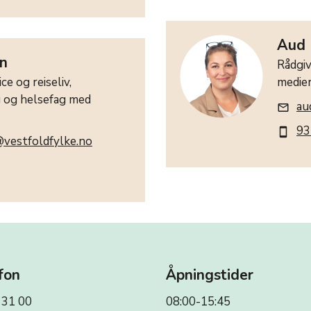
Aud 
n
Rådgiv
ce og reiseliv,
medie
g og helsefag med
au
mail_outline
93
smartphone
vestfoldfylke.no
fon
Åpningstider
 31 00
08:00-15:45