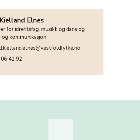
Kielland Elnes
er for idrettsfag, musikk og dans og
r og kommunikasjon
d.kielland.elnes@vestfoldfylke.no
 06 41 92