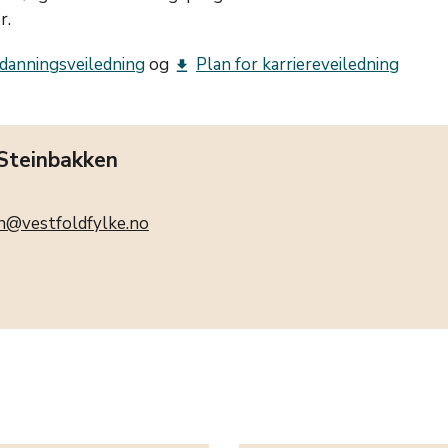
r.
tdanningsveiledning
og
Plan for karriereveiledning
get_app
 Steinbakken
n@vestfoldfylke.no