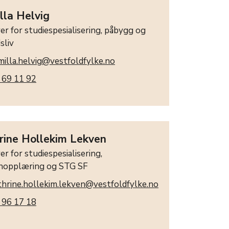
lla Helvig
er for studiespesialisering, påbygg og
sliv
milla.helvig@vestfoldfylke.no
 69 11 92
rine Hollekim Lekven
er for studiespesialisering,
nopplæring og STG SF
thrine.hollekim.lekven@vestfoldfylke.no
 96 17 18