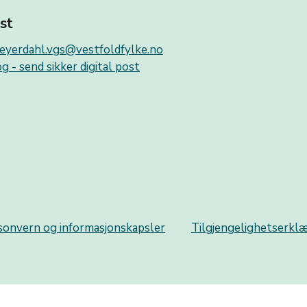
st
eyerdahl.vgs@vestfoldfylke.no
g - send sikker digital post
sonvern og informasjonskapsler
Tilgjengelighetserkl