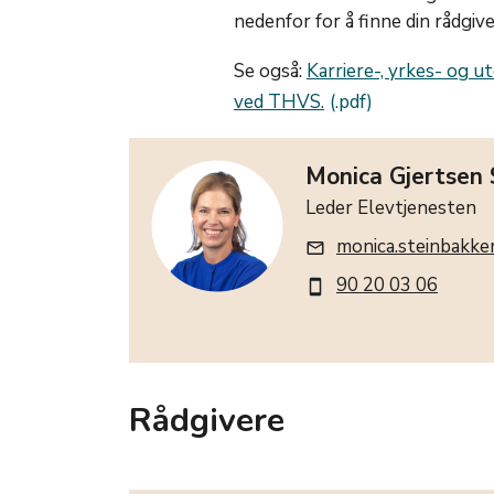
nedenfor for å finne din rådgive
Se også:
Karriere-, yrkes- og u
ved THVS.
Monica Gjertsen
Leder Elevtjenesten
monica.steinbakke
mail_outline
90 20 03 06
smartphone
Rådgivere