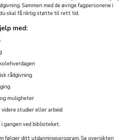
rådgivning. Sammen med de øvrige fagpersonene i
 skal få riktig støtte til rett tid.
jelp med:
e
g
 skolehverdagen
isk rådgivning
lging
 og muligheter
videre studier eller arbeid
, i gangen ved biblioteket.
om følger ditt utdanningsprogram. Se oversikten