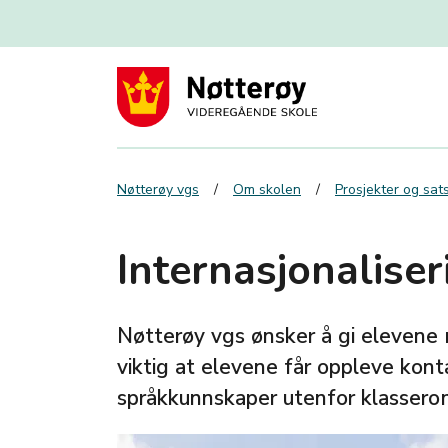
Nøtterøy vgs
Om skolen
Prosjekter og sa
Internasjonalise
Nøtterøy vgs ønsker å gi elevene m
viktig at elevene får oppleve konta
språkkunnskaper utenfor klasser