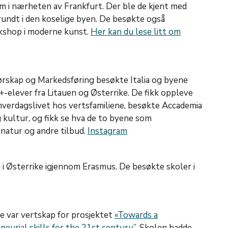
im i nærheten av Frankfurt. Der ble de kjent med
rundt i den koselige byen. De besøkte også
kshop i moderne kunst.
Her kan du lese litt om
rskap og Markedsføring besøkte Italia og byene
ever fra Litauen og Østerrike. De fikk oppleve
 hverdagslivet hos vertsfamiliene, besøkte Accademia
g kultur, og fikk se hva de to byene som
 natur og andre tilbud.
Instagram
 i Østerrike igjennom Erasmus. De besøkte skoler i
 var vertskap for prosjektet
«Towards a
eurial skills for the 21st century”
. Skolen hadde