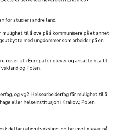
 for studier i andre land.
år mulighet til å øve på å kommunisere på et annet
ringsutbytte med ungdommer som arbeider på en
re reiser ut i Europa for elever og ansatte bl.a til
, Tyskland og Polen.
rfag, og vg2 Helsearbeiderfag får mulighet til å
nehage eller helseinstitusjon i Krakow, Polen.
k deltar i elevutveksling, og tar imot elever på