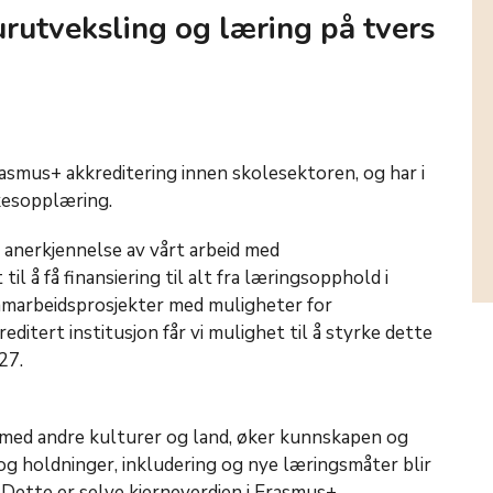
turutveksling og læring på tvers
asmus+ akkreditering innen skolesektoren, og har i
rkesopplæring.
n anerkjennelse av vårt arbeid med
til å få finansiering til alt fra læringsopphold i
 samarbeidsprosjekter med muligheter for
ditert institusjon får vi mulighet til å styrke dette
27.
 med andre kulturer og land, øker kunnskapen og
 og holdninger, inkludering og nye læringsmåter blir
. Dette er selve kjerneverdien i Erasmus+