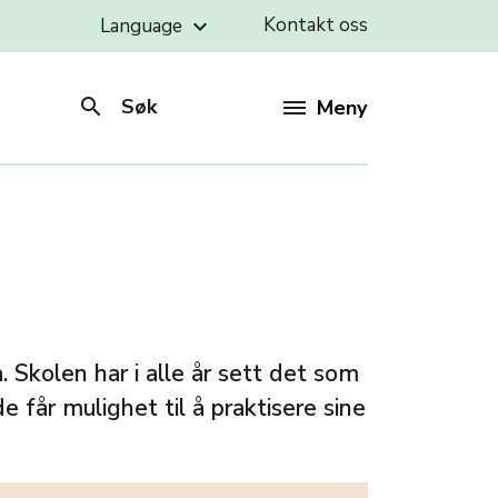
Kontakt oss
Language
keyboard_arrow_down
search
Søk
Meny
 Skolen har i alle år sett det som
e får mulighet til å praktisere sine