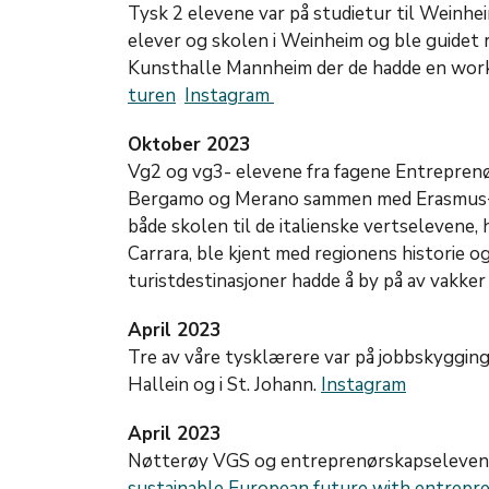
Tysk 2 elevene var på studietur til Weinhe
elever og skolen i Weinheim og ble guidet 
Kunsthalle Mannheim der de hadde en wor
turen
Instagram
Oktober 2023
Vg2 og vg3- elevene fra fagene Entreprenø
Bergamo og Merano sammen med Erasmus+-el
både skolen til de italienske vertselevene,
Carrara, ble kjent med regionens historie o
turistdestinasjoner hadde å by på av vakker
April 2023
Tre av våre tysklærere var på jobbskygging
Hallein og i St. Johann.
Instagram
April 2023
Nøtterøy VGS og entreprenørskapselevene
sustainable European future with entrepren