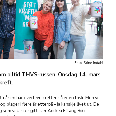
Foto: Stine Indahl
om alltid THVS-russen. Onsdag 14. mars
kreft.
når en har overlevd kreften så er en frisk. Men vi
g plager i flere år etterpå – ja kanskje livet ut. De
 som vi tar for gitt, sier Andrea Eftang Rø i