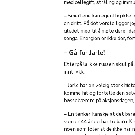
med cellegift, stråling og immu
– Smertene kan egentlig ikke bes
en dritt. På det verste ligger j
gledet meg til å møte dere i d
senga. Energien er ikke der, fo
– Gå for Jarle!
Etterpå la ikke russen skjul på
inntrykk.
– Jarle har en veldig sterk histo
komme hit og fortelle den selv.
bøssebærere på aksjonsdagen, s
– En tenker kanskje at det bare
som er 44 år og har to barn. Kr
noen som føler at de ikke har n