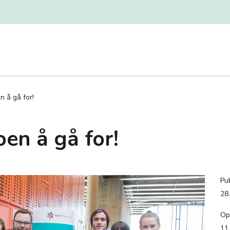
n å gå for!
oen å gå for!
Pub
28
Op
11