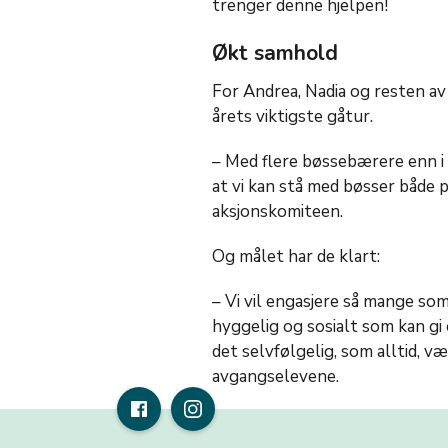
trenger denne hjelpen!
Økt samhold
For Andrea, Nadia og resten a
årets viktigste gåtur.
– Med flere bøssebærere enn i fj
at vi kan stå med bøsser både 
aksjonskomiteen.
Og målet har de klart:
– Vi vil engasjere så mange som
hyggelig og sosialt som kan gi
det selvfølgelig, som alltid, væ
avgangselevene.