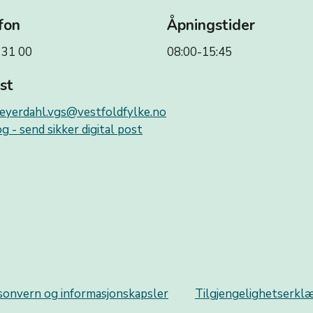
fon
Åpningstider
 31 00
08:00-15:45
st
eyerdahl.vgs@vestfoldfylke.no
g - send sikker digital post
sonvern og informasjonskapsler
Tilgjengelighetserkl