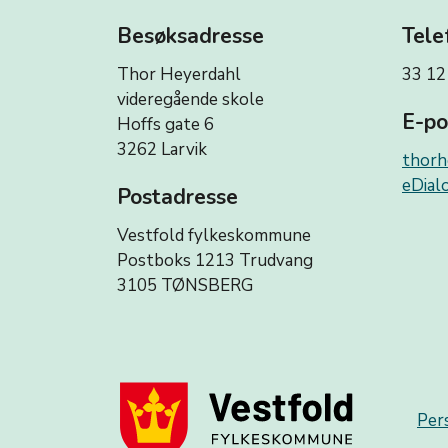
Besøksadresse
Tele
Thor Heyerdahl
33 12
videregående skole
E-po
Hoffs gate 6
3262 Larvik
thorh
eDialo
Postadresse
Vestfold fylkeskommune
Postboks 1213 Trudvang
3105 TØNSBERG
Per