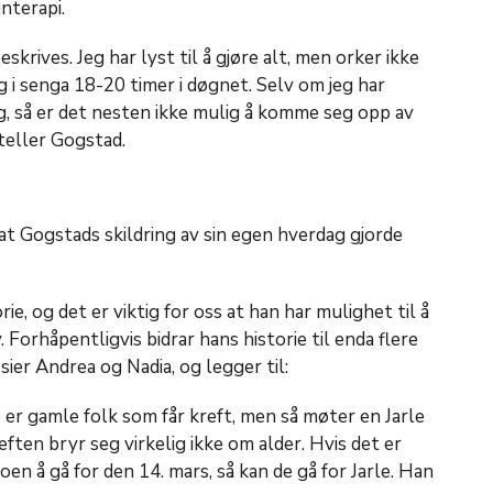
nterapi.
krives. Jeg har lyst til å gjøre alt, men orker ikke
eg i senga 18-20 timer i døgnet. Selv om jeg har
ag, så er det nesten ikke mulig å komme seg opp av
rteller Gogstad.
 at Gogstads skildring av sin egen hverdag gjorde
rie, og det er viktig for oss at han har mulighet til å
 Forhåpentligvis bidrar hans historie til enda flere
ier Andrea og Nadia, og legger til:
 er gamle folk som får kreft, men så møter en Jarle
eften bryr seg virkelig ikke om alder. Hvis det er
oen å gå for den 14. mars, så kan de gå for Jarle. Han