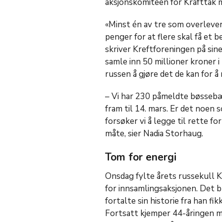
aksjonskomiteen for Krafttak m
«Minst én av tre som overlever 
penger for at flere skal få et b
skriver Kreftforeningen på sin
samle inn 50 millioner kroner i
russen å gjøre det de kan for å
– Vi har 230 påmeldte bøssebær
fram til 14. mars. Er det noen 
forsøker vi å legge til rette fo
måte, sier Nadia Storhaug.
Tom for energi
Onsdag fylte årets russekull Kon
for innsamlingsaksjonen. Det 
fortalte sin historie fra han fi
Fortsatt kjemper 44-åringen 