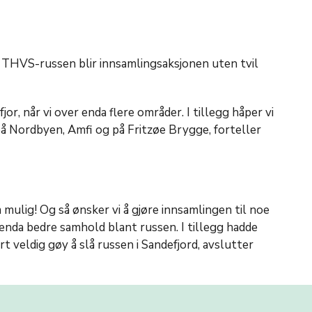
v THVS-russen blir innsamlingsaksjonen uten tvil
or, når vi over enda flere områder. I tillegg håper vi
på Nordbyen, Amfi og på Fritzøe Brygge, forteller
 mulig! Og så ønsker vi å gjøre innsamlingen til noe
 enda bedre samhold blant russen. I tillegg hadde
rt veldig gøy å slå russen i Sandefjord, avslutter