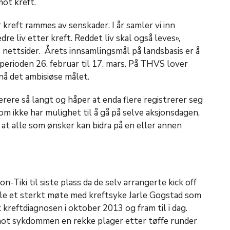
ot kreft.
kreft rammes av senskader. I år samler vi inn
edre liv etter kreft. Reddet liv skal også leves»,
e nettsider. Årets innsamlingsmål på landsbasis er å
 perioden 26. februar til 17. mars. På THVS lover
 nå det ambisiøse målet.
ere så langt og håper at enda flere registrerer seg
som ikke har mulighet til å gå på selve aksjonsdagen,
r at alle som ønsker kan bidra på en eller annen
-Tiki til siste plass da de selv arrangerte kick off
ble et sterkt møte med kreftsyke Jarle Gogstad som
kk kreftdiagnosen i oktober 2013 og fram til i dag.
mot sykdommen en rekke plager etter tøffe runder