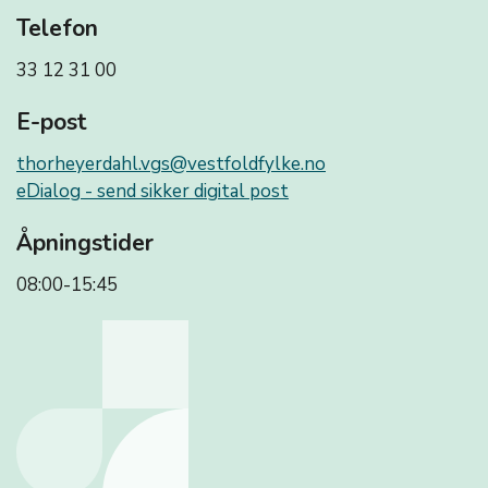
Telefon
33 12 31 00
E-post
thorheyerdahl.vgs@vestfoldfylke.no
eDialog - send sikker digital post
Åpningstider
08:00-15:45