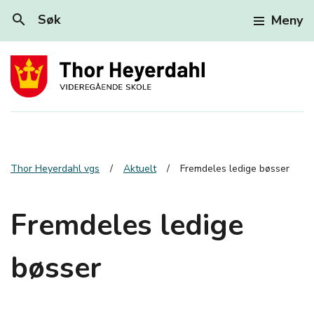
search
Søk
Meny
Thor Heyerdahl vgs
Aktuelt
Fremdeles ledige bøsser
Fremdeles ledige
bøsser