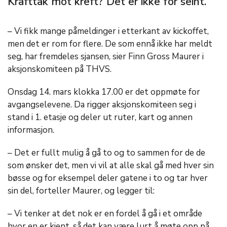
Krafttak mot kreft? Det er ikke for seint.
– Vi fikk mange påmeldinger i etterkant av kickoffet,
men det er rom for flere. De som ennå ikke har meldt
seg, har fremdeles sjansen, sier Finn Gross Maurer i
aksjonskomiteen på THVS.
Onsdag 14. mars klokka 17.00 er det oppmøte for
avgangselevene. Da rigger aksjonskomiteen seg i
stand i 1. etasje og deler ut ruter, kart og annen
informasjon.
– Det er fullt mulig å gå to og to sammen for de de
som ønsker det, men vi vil at alle skal gå med hver sin
bøsse og for eksempel deler gatene i to og tar hver
sin del, forteller Maurer, og legger til:
– Vi tenker at det nok er en fordel å gå i et område
hvor en er kjent, så det kan være lurt å møte opp på