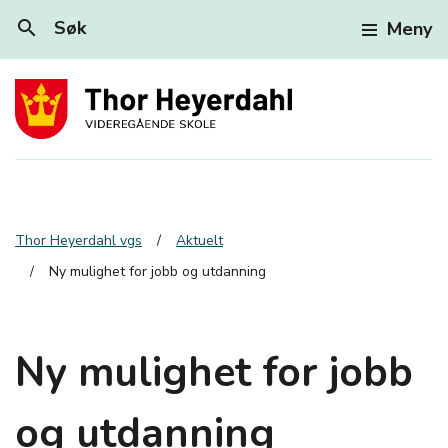
search
Søk
Meny
Thor Heyerdahl vgs
Aktuelt
Ny mulighet for jobb og utdanning
Ny mulighet for jobb
og utdanning