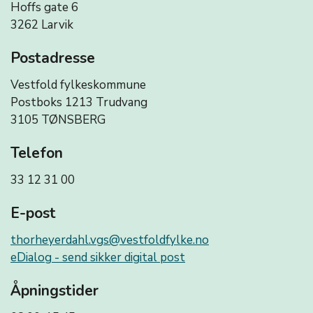
Hoffs gate 6
3262 Larvik
Postadresse
Vestfold fylkeskommune
Postboks 1213 Trudvang
3105 TØNSBERG
Telefon
33 12 31 00
E-post
thorheyerdahl.vgs@vestfoldfylke.no
eDialog - send sikker digital post
Åpningstider