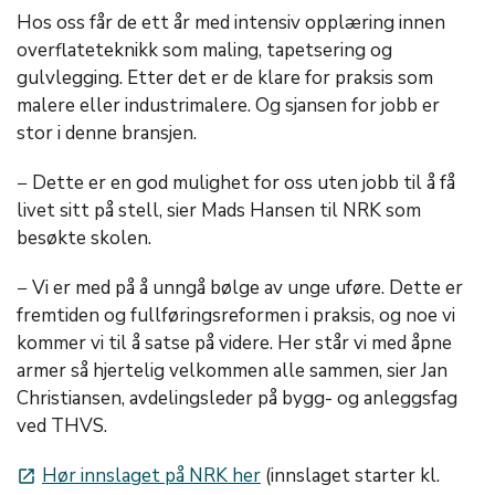
Hos oss får de ett år med intensiv opplæring innen
overflateteknikk som maling, tapetsering og
gulvlegging. Etter det er de klare for praksis som
malere eller industrimalere. Og sjansen for jobb er
stor i denne bransjen.
− Dette er en god mulighet for oss uten jobb til å få
livet sitt på stell, sier Mads Hansen til NRK som
besøkte skolen.
− Vi er med på å unngå bølge av unge uføre. Dette er
fremtiden og fullføringsreformen i praksis, og noe vi
kommer vi til å satse på videre. Her står vi med åpne
armer så hjertelig velkommen alle sammen, sier Jan
Christiansen, avdelingsleder på bygg- og anleggsfag
ved THVS.
Hør innslaget på NRK her
(innslaget starter kl.
launch