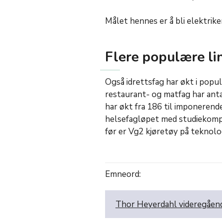
Målet hennes er å bli elektriker
Flere populære lin
Også idrettsfag har økt i popular
restaurant- og matfag har anta
har økt fra 186 til imponerend
helsefagløpet med studiekom
før er Vg2 kjøretøy på teknolog
Emneord:
Thor Heyerdahl videregåen