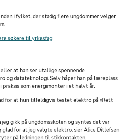
nden i fylket, der stadig flere ungdommer velger
am.
ere søkere til yrkesfag
teller at han ser utallige spennende
ro og datateknologi. Selv håper han på læreplass
 praksis som energimontør i et halvt år.
ad for at hun tilfeldigvis testet elektro på «Rett
da jeg gikk på ungdomsskolen og syntes det var
g glad for at jeg valgte elektro, sier Alice Ditlefsen
yter på ledningen til stikkontakten.