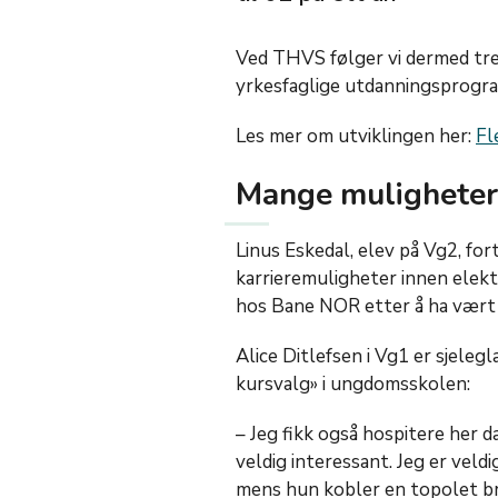
Ved THVS følger vi dermed tre
yrkesfaglige utdanningsprogr
Les mer om utviklingen her:
Fl
Mange muligheter
Linus Eskedal, elev på Vg2, for
karrieremuligheter innen elekt
hos Bane NOR etter å ha vært i
Alice Ditlefsen i Vg1 er sjelegl
kursvalg» i ungdomsskolen:
– Jeg fikk også hospitere her 
veldig interessant. Jeg er veldi
mens hun kobler en topolet br