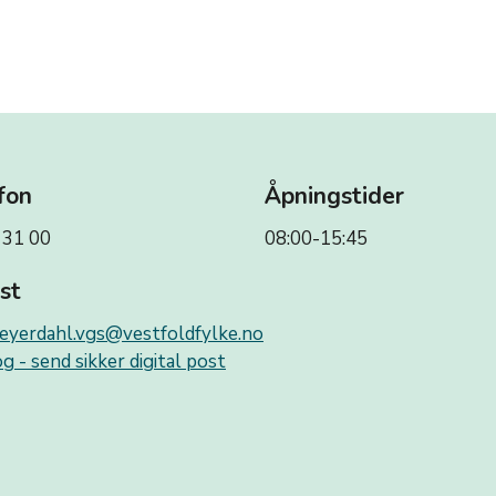
fon
Åpningstider
 31 00
08:00-15:45
st
eyerdahl.vgs@vestfoldfylke.no
g - send sikker digital post