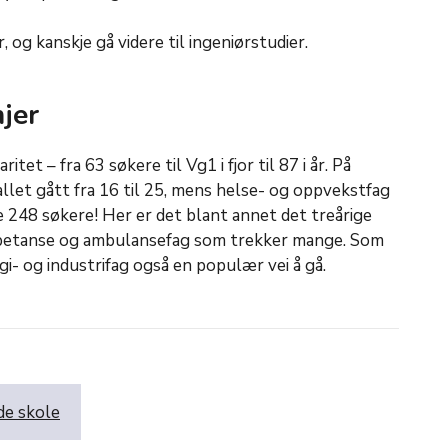
, og kanskje gå videre til ingeniørstudier.
jer
itet – fra 63 søkere til Vg1 i fjor til 87 i år. På
llet gått fra 16 til 25, mens helse- og oppvekstfag
e 248 søkere! Her er det blant annet det treårige
petanse og ambulansefag som trekker mange. Som
i- og industrifag også en populær vei å gå.
de skole