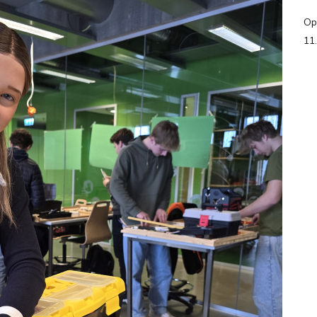
Op
11