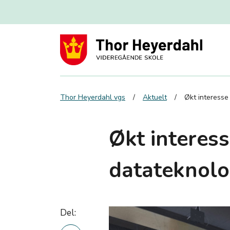
Thor Heyerdahl vgs
Aktuelt
Økt interesse
Økt interess
datateknolo
Del: