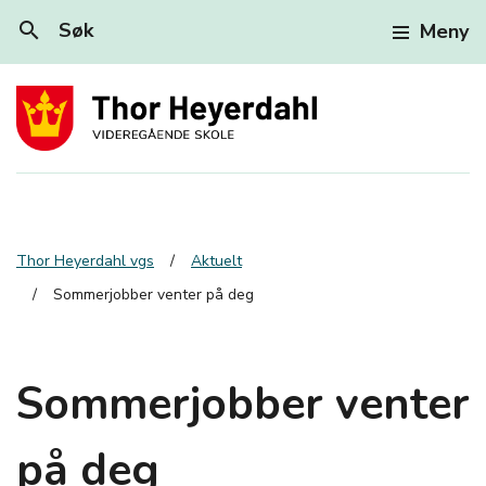
search
Søk
Meny
Thor Heyerdahl vgs
Aktuelt
Sommerjobber venter på deg
Sommerjobber venter
på deg