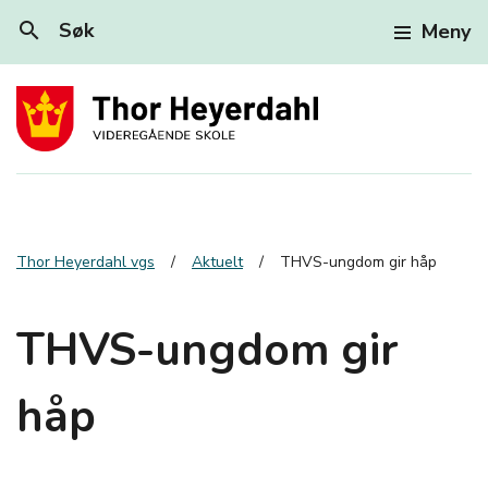
search
Søk
Meny
Thor Heyerdahl vgs
Aktuelt
THVS-ungdom gir håp
THVS-ungdom gir
håp