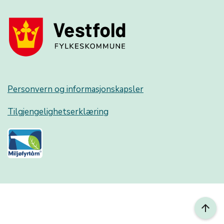
Personvern og informasjonskapsler
Tilgjengelighetserklæring
arrow_upward