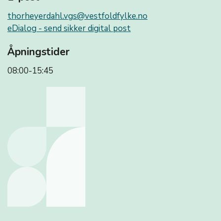
thorheyerdahl.vgs@vestfoldfylke.no
eDialog - send sikker digital post
Åpningstider
08:00-15:45