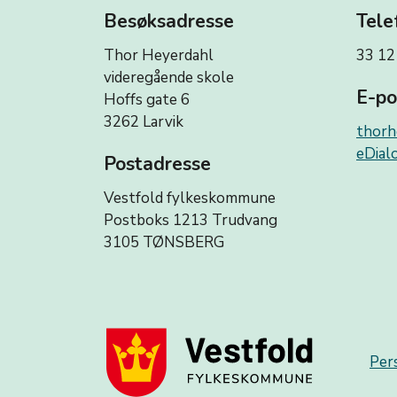
Besøksadresse
Tele
Thor Heyerdahl
33 12
videregående skole
E-po
Hoffs gate 6
3262 Larvik
thorh
eDialo
Postadresse
Vestfold fylkeskommune
Postboks 1213 Trudvang
3105 TØNSBERG
Per