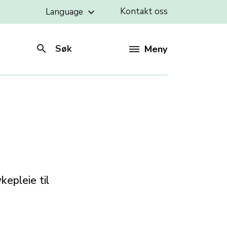
Kontakt oss
Language
keyboard_arrow_down
search
Søk
Meny
epleie til