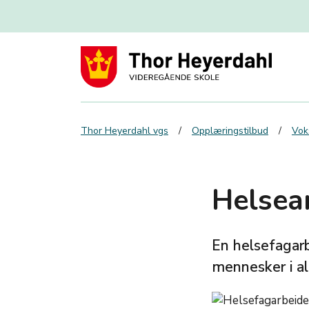
Thor Heyerdahl vgs
Opplæringstilbud
Vok
Helsea
En helsefagarb
mennesker i al