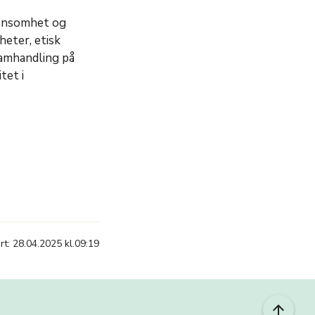
 ensomhet og
heter, etisk
samhandling på
tet i
t: 28.04.2025 kl.09:19
arrow_upward