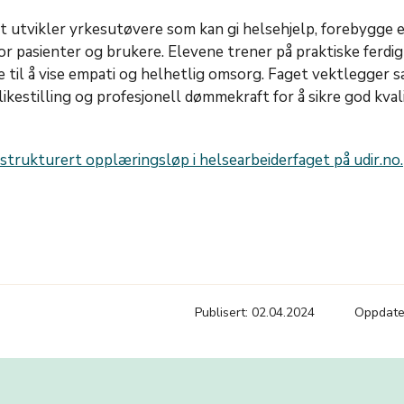
t utvikler yrkesutøvere som kan gi helsehjelp, forebygge
or pasienter og brukere. Elevene trener på praktiske ferdig
 til å vise empati og helhetlig omsorg. Faget vektlegger 
likestilling og profesjonell dømmekraft for å sikre god kvali
trukturert opplæringsløp i helsearbeiderfaget på udir.no.
Publisert: 02.04.2024
Oppdater