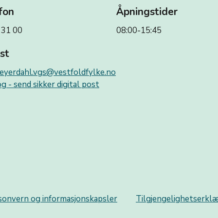
fon
Åpningstider
 31 00
08:00-15:45
st
eyerdahl.vgs@vestfoldfylke.no
g - send sikker digital post
sonvern og informasjonskapsler
Tilgjengelighetserkl