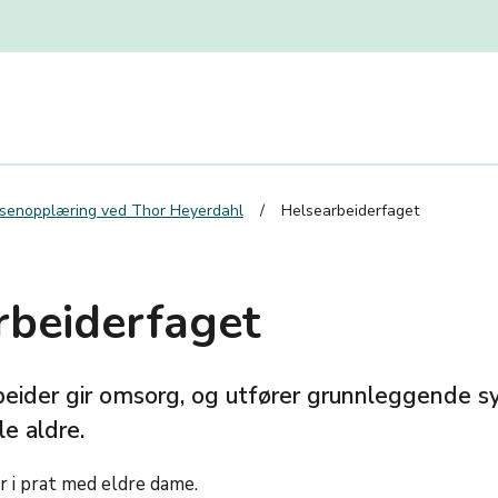
senopplæring ved Thor Heyerdahl
Helsearbeiderfaget
rbeiderfaget
eider gir omsorg, og utfører grunnleggende syk
le aldre.