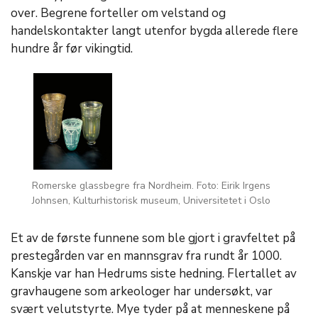
over. Begrene forteller om velstand og
handelskontakter langt utenfor bygda allerede flere
hundre år før vikingtid.
Romerske glassbegre fra Nordheim. Foto: Eirik Irgens
Johnsen, Kulturhistorisk museum, Universitetet i Oslo
Et av de første funnene som ble gjort i gravfeltet på
prestegården var en mannsgrav fra rundt år 1000.
Kanskje var han Hedrums siste hedning. Flertallet av
gravhaugene som arkeologer har undersøkt, var
svært velutstyrte. Mye tyder på at menneskene på