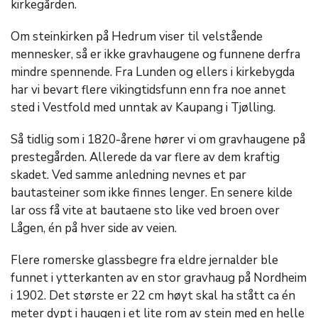
kirkegården.
Om steinkirken på Hedrum viser til velstående
mennesker, så er ikke gravhaugene og funnene derfra
mindre spennende. Fra Lunden og ellers i kirkebygda
har vi bevart flere vikingtidsfunn enn fra noe annet
sted i Vestfold med unntak av Kaupang i Tjølling.
Så tidlig som i 1820-årene hører vi om gravhaugene på
prestegården. Allerede da var flere av dem kraftig
skadet. Ved samme anledning nevnes et par
bautasteiner som ikke finnes lenger. En senere kilde
lar oss få vite at bautaene sto like ved broen over
Lågen, én på hver side av veien.
Flere romerske glassbegre fra eldre jernalder ble
funnet i ytterkanten av en stor gravhaug på Nordheim
i 1902. Det største er 22 cm høyt skal ha stått ca én
meter dypt i haugen i et lite rom av stein med en helle