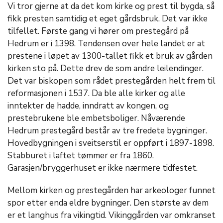
Vi tror gjerne at da det kom kirke og prest til bygda, så
fikk presten samtidig et eget gårdsbruk. Det var ikke
tilfellet. Første gang vi hører om prestegård på
Hedrum er i 1398. Tendensen over hele landet er at
prestene i løpet av 1300-tallet fikk et bruk av gården
kirken sto på. Dette drev de som andre leilendinger.
Det var biskopen som rådet prestegården helt frem til
reformasjonen i 1537. Da ble alle kirker og alle
inntekter de hadde, inndratt av kongen, og
prestebrukene ble embetsboliger. Nåværende
Hedrum prestegård består av tre fredete bygninger.
Hovedbygningen i sveitserstil er oppført i 1897-1898.
Stabburet i laftet tømmer er fra 1860.
Garasjen/bryggerhuset er ikke nærmere tidfestet.
Mellom kirken og prestegården har arkeologer funnet
spor etter enda eldre bygninger. Den største av dem
er et langhus fra vikingtid. Vikinggården var omkranset