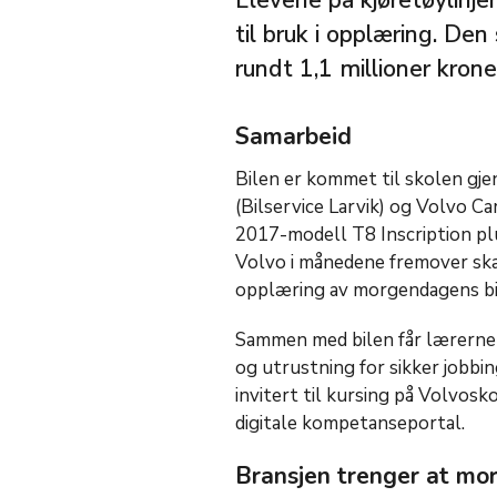
Elevene på kjøretøylinj
til bruk i opplæring. De
rundt 1,1 millioner krone
Samarbeid
Bilen er kommet til skolen gj
(Bilservice Larvik)
og Volvo Car
2017-modell T8 Inscription plu
Volvo i månedene fremover skal 
opplæring av morgendagens bi
Sammen med bilen får lærerne 
og utrustning for sikker jobbing
invitert til kursing på Volvosk
digitale kompetanseportal.
Bransjen trenger at mo