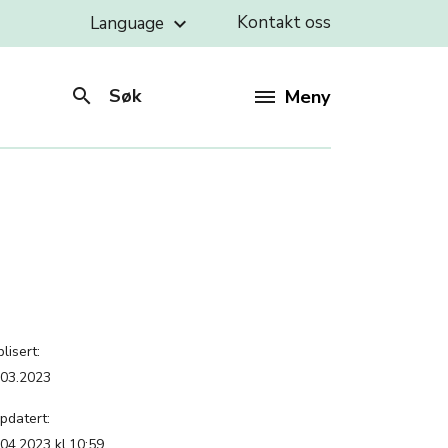
Kontakt oss
Language
keyboard_arrow_down
search
Søk
Meny
lisert:
.03.2023
pdatert:
.04.2023 kl.10:59