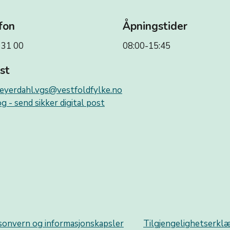
fon
Åpningstider
 31 00
08:00-15:45
st
eyerdahl.vgs@vestfoldfylke.no
g - send sikker digital post
sonvern og informasjonskapsler
Tilgjengelighetserkl