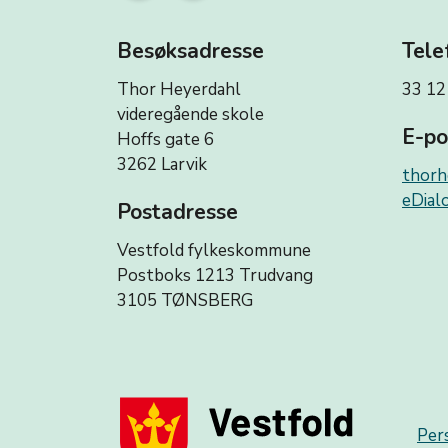
Besøksadresse
Tele
Thor Heyerdahl
33 12
videregående skole
E-po
Hoffs gate 6
3262 Larvik
thorh
eDialo
Postadresse
Vestfold fylkeskommune
Postboks 1213 Trudvang
3105 TØNSBERG
Per