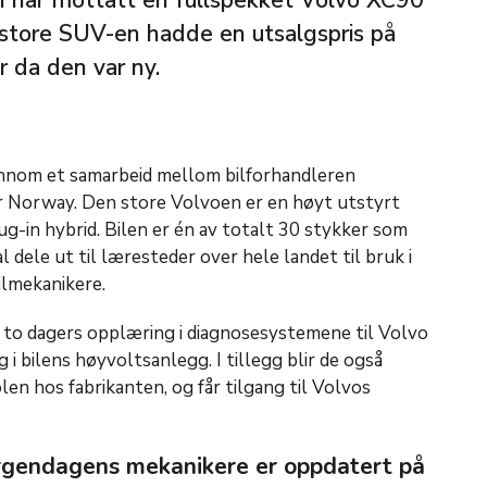
en har mottatt en fullspekket Volvo XC90
n store SUV-en hadde en utsalgspris på
r da den var ny.
ennom et samarbeid mellom bilforhandleren
 Norway. Den store Volvoen er en høyt utstyrt
g-in hybrid. Bilen er én av totalt 30 stykker som
dele ut til læresteder over hele landet til bruk i
lmekanikere.
to dagers opplæring i diagnosesystemene til Volvo
 i bilens høyvoltsanlegg. I tillegg blir de også
olen hos fabrikanten, og får tilgang til Volvos
rgendagens mekanikere er oppdatert på