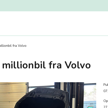
illionbil fra Volvo
 millionbil fra Volvo
Pub
07
Op
27