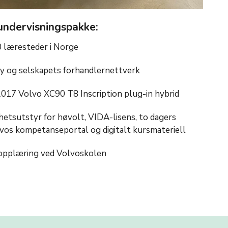
ndervisningspakke:
0 læresteder i Norge
ay og selskapets forhandlernettverk
017 Volvo XC90 T8 Inscription plug-in hybrid
rhetsutstyr for høvolt, VIDA-lisens, to dagers
lvos kompetanseportal og digitalt kursmateriell
l opplæring ved Volvoskolen