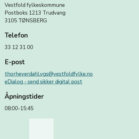
Vestfold fylkeskommune
Postboks 1213 Trudvang
3105 TØNSBERG
Telefon
33 12 31 00
E-post
thorheyerdahl.vgs@vestfoldfylke.no
eDialog - send sikker digital post
Åpningstider
08:00-15:45