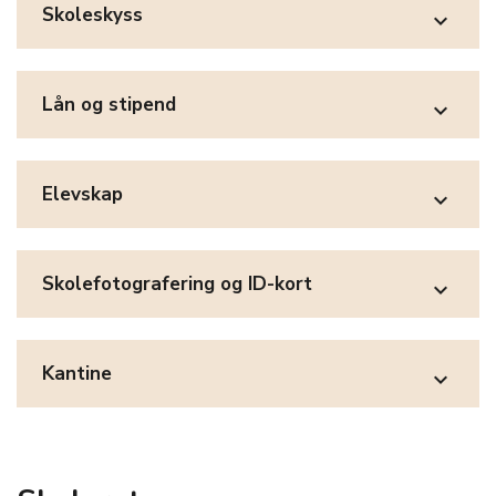
Skoleskyss
expand_more
Lån og stipend
expand_more
Elevskap
expand_more
Skolefotografering og ID-kort
expand_more
Kantine
expand_more