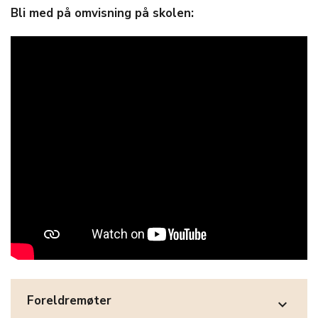
Bli med på omvisning på skolen:
Foreldremøter
expand_more