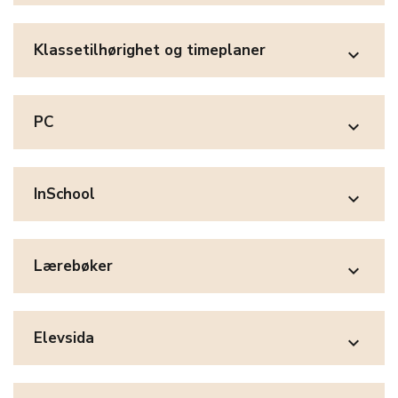
Klassetilhørighet og timeplaner
expand_more
PC
expand_more
InSchool
expand_more
Lærebøker
expand_more
Elevsida
expand_more