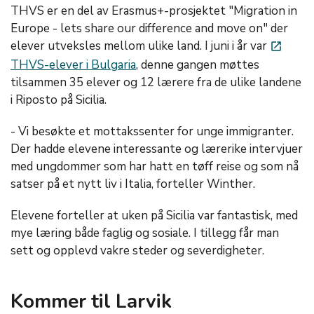
THVS er en del av Erasmus+-prosjektet "Migration in
Europe - lets share our difference and move on" der
elever utveksles mellom ulike land. I juni i år var
launch
THVS-elever i Bulgaria
, denne gangen møttes
tilsammen 35 elever og 12 lærere fra de ulike landene
i Riposto på Sicilia.
- Vi besøkte et mottakssenter for unge immigranter.
Der hadde elevene interessante og lærerike intervjuer
med ungdommer som har hatt en tøff reise og som nå
satser på et nytt liv i Italia, forteller Winther.
Elevene forteller at uken på Sicilia var fantastisk, med
mye læring både faglig og sosiale. I tillegg får man
sett og opplevd vakre steder og severdigheter.
Kommer til Larvik