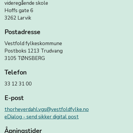
videregående skole
Hoffs gate 6
3262 Larvik
Postadresse
Vestfold fylkeskommune
Postboks 1213 Trudvang
3105 TØNSBERG
Telefon
33 12 31 00
E-post
thorheyerdahl.vgs@vestfoldfylke.no
eDialog - send sikker digital post
Åpningstider