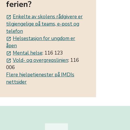
ferien?
Enkelte av skolens rådgivere er
launch
tilgjengelige på teams, e-post og
telefon
Helsestasjon for ungdom er
launch
åpen
Mental helse
: 116 123
launch
Vold- og overgrepslinjen
: 116
launch
006
Flere hjelpetjenester på IMDIs
nettsider