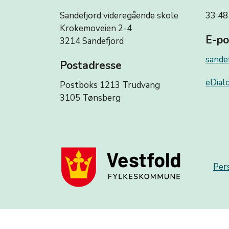
Sandefjord videregående skole
33 48
Krokemoveien 2-4
E-po
3214 Sandefjord
sande
Postadresse
eDialo
Postboks 1213 Trudvang
3105 Tønsberg
Per