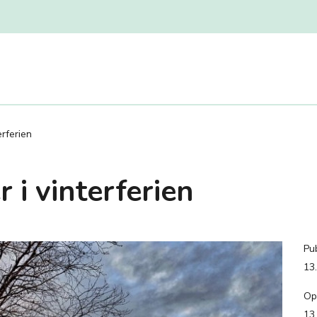
erferien
 i vinterferien
Pub
13
Op
13