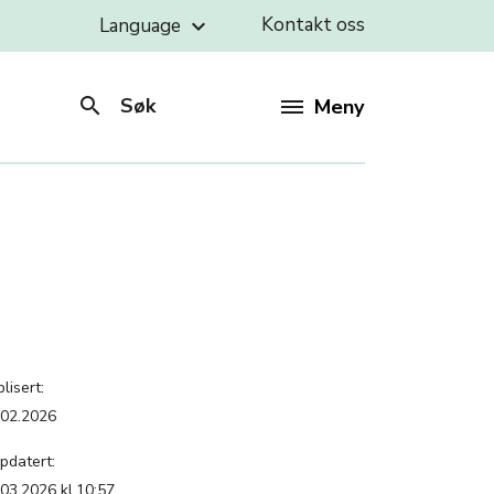
Kontakt oss
Language
keyboard_arrow_down
search
Søk
Meny
lisert:
.02.2026
pdatert:
.03.2026 kl.10:57