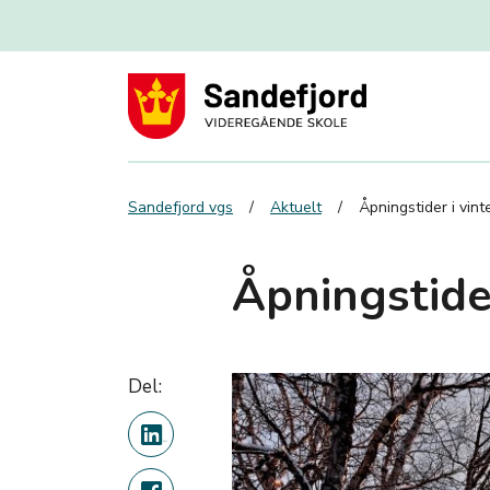
Sandefjord vgs
Aktuelt
Åpningstider i vint
Åpningstider
Del: