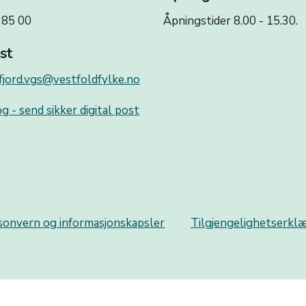
 85 00
Åpningstider 8.00 - 15.30.
st
fjord.vgs@vestfoldfylke.no
g - send sikker digital post
sonvern og informasjonskapsler
Tilgjengelighetserkl