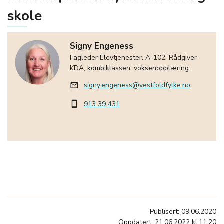
skole
Signy Engeness
Fagleder Elevtjenester. A-102. Rådgiver
KDA, kombiklassen, voksenopplæring.
signy.engeness@vestfoldfylke.no
mail_outline
913 39 431
smartphone
Publisert: 09.06.2020
Oppdatert: 21.06.2022 kl.11:20