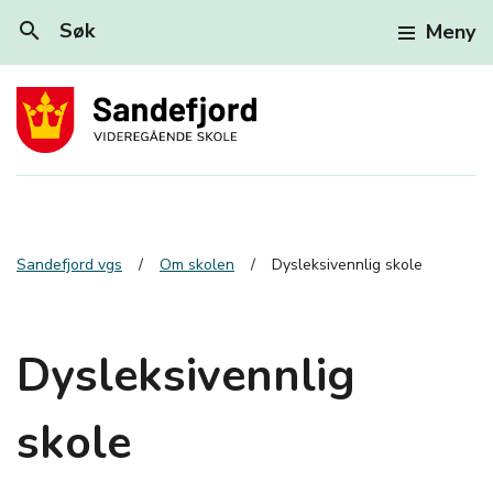
search
Søk
Meny
Sandefjord vgs
Om skolen
Dysleksivennlig skole
Dysleksivennlig
skole