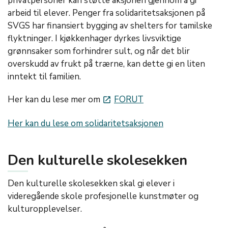
privatpersoner kan støtte aksjonen gjennom å gi
arbeid til elever. Penger fra solidaritetsaksjonen på
SVGS har finansiert bygging av shelters for tamilske
flyktninger. I kjøkkenhager dyrkes livsviktige
grønnsaker som forhindrer sult, og når det blir
overskudd av frukt på trærne, kan dette gi en liten
inntekt til familien.
Her kan du lese mer om
FORUT
launch
Her kan du lese om solidaritetsaksjonen
Den kulturelle skolesekken
Den kulturelle skolesekken skal gi elever i
videregående skole profesjonelle kunstmøter og
kulturopplevelser.