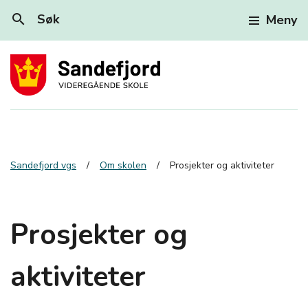
search
Søk
Meny
Sandefjord vgs
Om skolen
Prosjekter og aktiviteter
Prosjekter og
aktiviteter