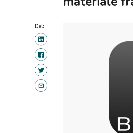
materiale fr
Del: