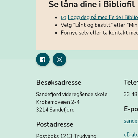
Se låna dine i Bibliofil
Logg deg på med Feide i Biblio
launch
Velg "Lånt og bestilt" eller "Min 
Fornye selv eller ta kontakt me
Besøksadresse
Tele
Sandefjord videregående skole
33 48
Krokemoveien 2-4
E-po
3214 Sandefjord
sande
Postadresse
eDialo
Postboks 1213 Trudvang