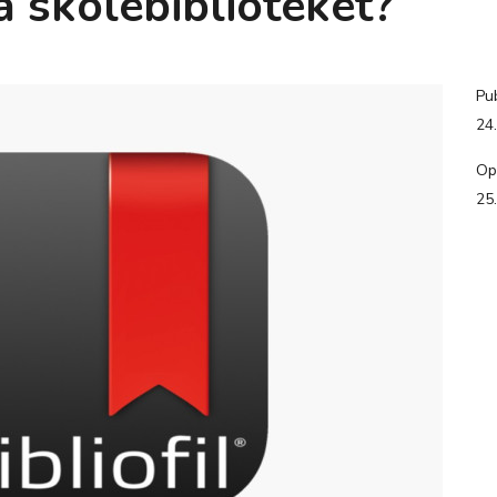
a skolebiblioteket?
Pub
24
Op
25