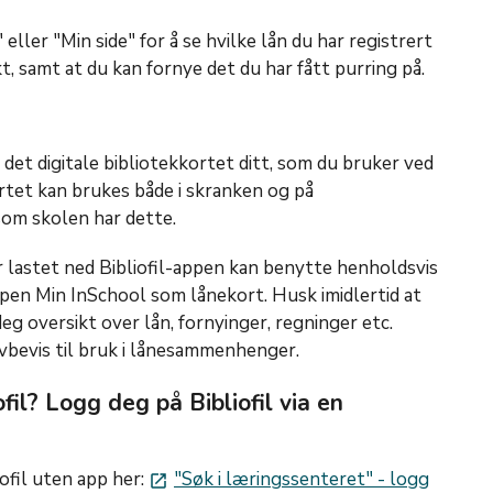
eller "Min side" for å se hvilke lån du har registrert
kt, samt at du kan fornye det du har fått purring på.
å det digitale bibliotekkortet ditt, som du bruker ved
ortet kan brukes både i skranken og på
som skolen har dette.
 lastet ned Bibliofil-appen kan benytte henholdsvis
appen Min InSchool som lånekort. Husk imidlertid at
deg oversikt over lån, fornyinger, regninger etc.
vbevis til bruk i lånesammenhenger.
fil? Logg deg på Bibliofil via en
ofil uten app her:
"Søk i læringssenteret" - logg
launch