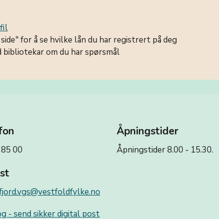
fil
side" for å se hvilke lån du har registrert på deg
d bibliotekar om du har spørsmål
fon
Åpningstider
 85 00
Åpningstider 8.00 - 15.30.
st
fjord.vgs@vestfoldfylke.no
g - send sikker digital post