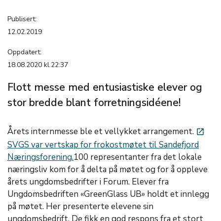
Publisert:
12.02.2019
Oppdatert:
18.08.2020 kl.22:37
Flott messe med entusiastiske elever og
stor bredde blant forretningsidéene!
Årets internmesse ble et vellykket arrangement.
launch
SVGS var vertskap for frokostmøtet til Sandefjord
Næringsforening.
100 representanter fra det lokale
næringsliv kom for å delta på møtet og for å oppleve
årets ungdomsbedrifter i Forum. Elever fra
Ungdomsbedriften «GreenGlass UB» holdt et innlegg
på møtet. Her presenterte elevene sin
ungdomsbedrift. De fikk en god respons fra et stort