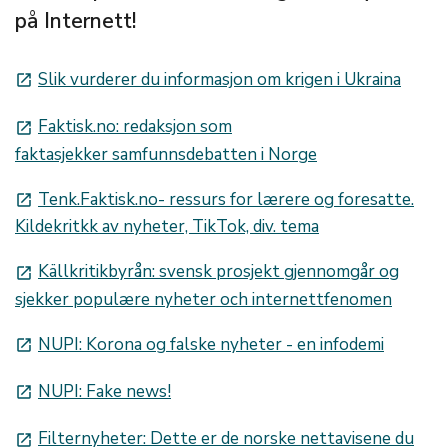
på Internett!
Slik vurderer du informasjon om krigen i Ukraina
launch
Faktisk.no: redaksjon som
launch
faktasjekker samfunnsdebatten i Norge
Tenk.Faktisk.no- ressurs for lærere og foresatte.
launch
Kildekritkk av nyheter, TikTok, div. tema
Källkritikbyrån: svensk prosjekt gjennomgår og
launch
sjekker populære nyheter och internettfenomen
NUPI: Korona og falske nyheter - en infodemi
launch
NUPI: Fake news!
launch
Filternyheter: Dette er de norske nettavisene du
launch