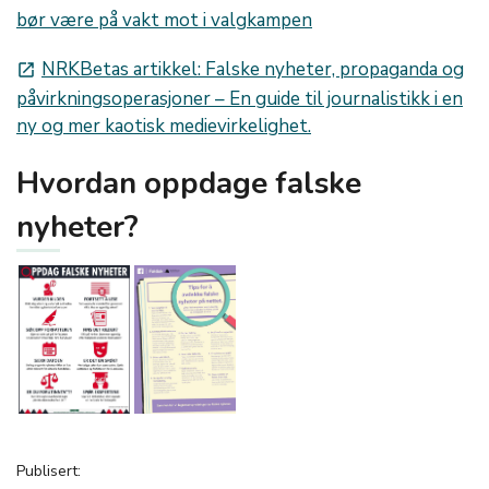
bør være på vakt mot i valgkampen
NRKBetas artikkel: Falske nyheter, propaganda og
launch
påvirkningsoperasjoner – En guide til journalistikk i en
ny og mer kaotisk medievirkelighet.
Hvordan oppdage falske
nyheter?
Publisert: