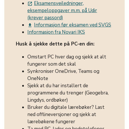
Eksamensveiledninger,
launch
eksempeloppgaver m.m. på Udir
(krever passord)
Informasjon før eksamen ved SVGS
get_app
Informasjon fra Novari IKS
Husk å sjekke dette på PC-en din:
Omstart PC hver dag og sjekk at alt
fungerer som det skal
Synkroniser OneDrive, Teams og
OneNote
Sjekk at du har installert de
programmene du trenger (Geogebra,
Lingdys, ordbøker)
Bruker du digitale lærebøker? Last
ned offlineversjoner og sjekk at
lærebøkene fungerer
Ta med PC-lader og hodetelefoner