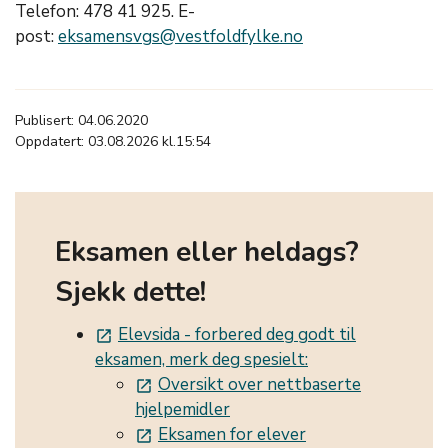
Telefon: 478 41 925. E-
post:
eksamensvgs@vestfoldfylke.no
Publisert: 04.06.2020
Oppdatert: 03.08.2026 kl.15:54
Eksamen eller heldags?
Sjekk dette!
Elevsida - forbered deg godt til
launch
eksamen, merk deg spesielt:
Oversikt over nettbaserte
launch
hjelpemidler
Eksamen for elever
launch