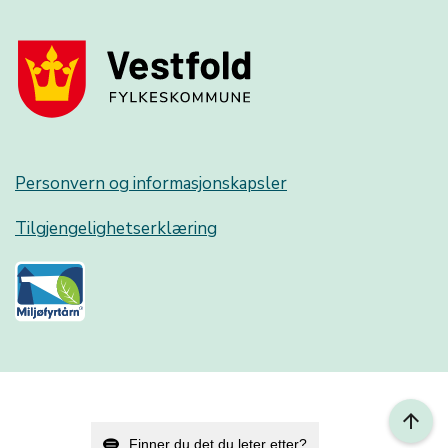
Personvern og informasjonskapsler
Tilgjengelighetserklæring
arrow_upward
Finner du det du leter etter?