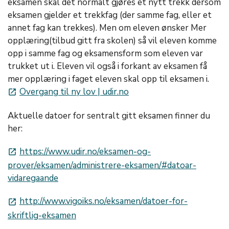
eksamen skal det normalt gjøres et nytt trekk dersom
eksamen gjelder et trekkfag (der samme fag, eller et
annet fag kan trekkes). Men om eleven ønsker Mer
opplæring(tilbud gitt fra skolen) så vil eleven komme
opp i samme fag og eksamensform som eleven var
trukket ut i. Eleven vil også i forkant av eksamen få
mer opplæring i faget eleven skal opp til eksamen i.
Overgang til ny lov | udir.no
launch
Aktuelle datoer for sentralt gitt eksamen finner du
her:
https://www.udir.no/eksamen-og-
launch
prover/eksamen/administrere-eksamen/#datoar-
vidaregaande
http://www.vigoiks.no/eksamen/datoer-for-
launch
skriftlig-eksamen