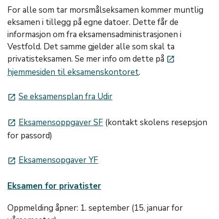
For alle som tar morsmålseksamen kommer muntlig
eksamen i tillegg på egne datoer. Dette får de
informasjon om fra eksamensadministrasjonen i
Vestfold. Det samme gjelder alle som skal ta
privatisteksamen. Se mer info om dette på
launch
hjemmesiden til eksamenskontoret
.
Se eksamensplan fra Udir
launch
Eksamensoppgaver SF
(kontakt skolens resepsjon
launch
for passord)
Eksamensopgaver YF
launch
Eksamen for privatister
Oppmelding åpner: 1. september (15. januar for