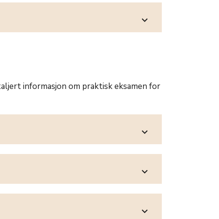
expand_more
etaljert informasjon om praktisk eksamen for
expand_more
expand_more
expand_more