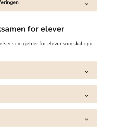
øringen
expand_more
ksamen for elever
ser som gjelder for elever som skal opp
expand_more
expand_more
expand_more