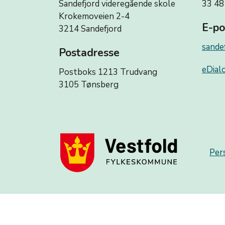
Sandefjord videregående skole
33 48
Krokemoveien 2-4
E-po
3214 Sandefjord
sande
Postadresse
eDialo
Postboks 1213 Trudvang
3105 Tønsberg
Per