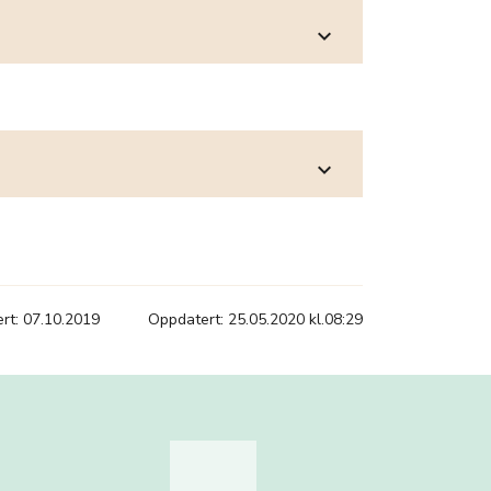
expand_more
expand_more
ert: 07.10.2019
Oppdatert: 25.05.2020 kl.08:29