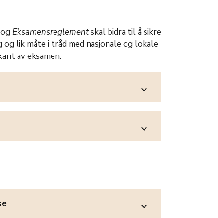
og
Eksamensreglement
skal bidra til å sikre
 og lik måte i tråd med nasjonale og lokale
orkant av eksamen.
expand_more
expand_more
se
expand_more