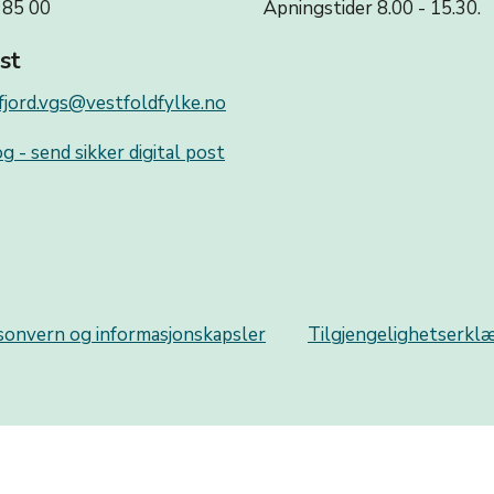
 85 00
Åpningstider 8.00 - 15.30.
st
fjord.vgs@vestfoldfylke.no
g - send sikker digital post
sonvern og informasjonskapsler
Tilgjengelighetserkl