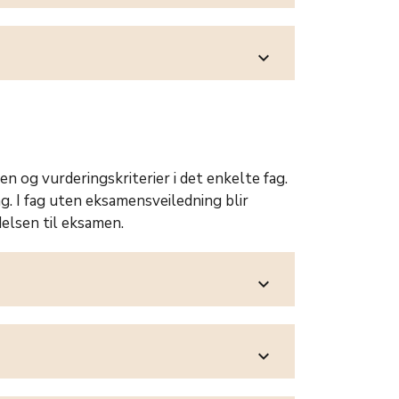
expand_more
 og vurderingskriterier i det enkelte fag.
ag. I fag uten eksamensveiledning blir
elsen til eksamen.
expand_more
expand_more