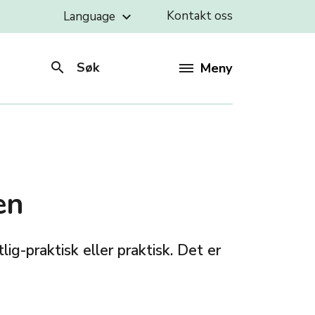
Kontakt oss
Language
keyboard_arrow_down
search
Søk
Meny
en
ig-praktisk eller praktisk. Det er