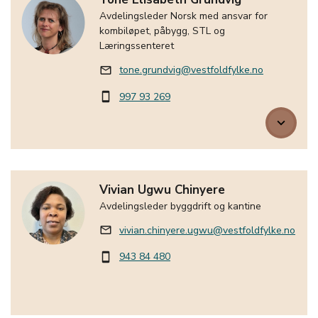
Avdelingsleder Norsk med ansvar for
kombiløpet, påbygg, STL og
Læringssenteret
tone.grundvig@vestfoldfylke.no
mail_outline
997 93 269
smartphone
keyboard_arrow_down
Vivian Ugwu Chinyere
Avdelingsleder byggdrift og kantine
vivian.chinyere.ugwu@vestfoldfylke.no
mail_outline
943 84 480
smartphone