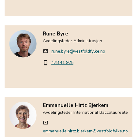
Rune Byre
Avdelingsleder Administrasjon
rune.byre@vestfoldfylke.no
mail_outline
478 41 925
smartphone
Emmanuelle Hirtz Bjerkem
Avdelingsleder International Baccalaureate
mail_outline
emmanuelle.hirtz.bjerkem@vestfoldfylke.no