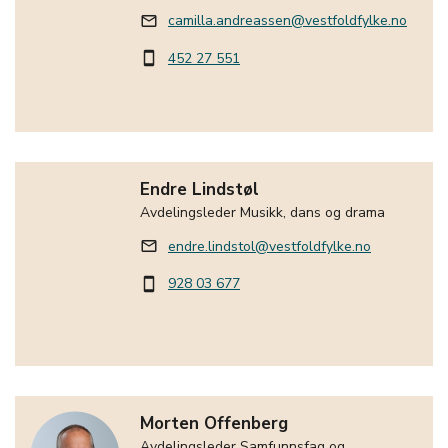
camilla.andreassen@vestfoldfylke.no
mail_outline
452 27 551
smartphone
Endre Lindstøl
Avdelingsleder Musikk, dans og drama
endre.lindstol@vestfoldfylke.no
mail_outline
928 03 677
smartphone
Morten Offenberg
Avdelingsleder Samfunnsfag og