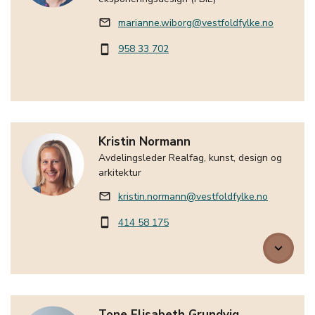
marianne.wiborg@vestfoldfylke.no
mail_outline
958 33 702
smartphone
Kristin Normann
Avdelingsleder Realfag, kunst, design og
arkitektur
kristin.normann@vestfoldfylke.no
mail_outline
414 58 175
smartphone
keyboard_arrow_down
Tone Elisabeth Grundvig