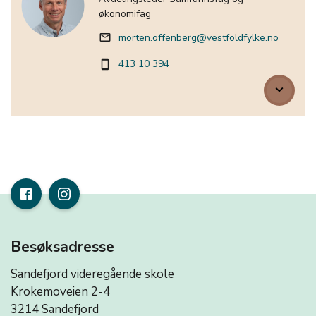
økonomifag
morten.offenberg@vestfoldfylke.no
mail_outline
413 10 394
smartphone
keyboard_arrow_down
Besøksadresse
Sandefjord videregående skole
Krokemoveien 2-4
3214 Sandefjord