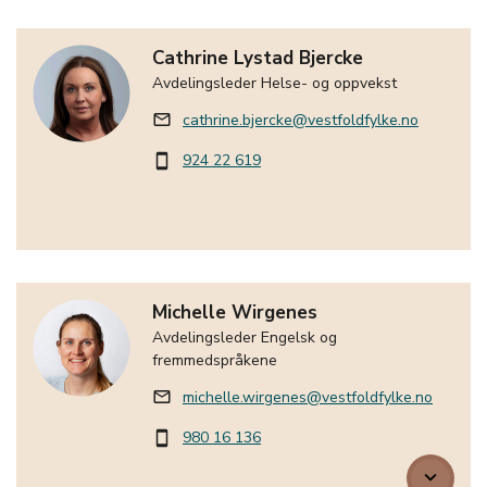
Cathrine Lystad Bjercke
Avdelingsleder Helse- og oppvekst
cathrine.bjercke@vestfoldfylke.no
mail_outline
924 22 619
smartphone
Michelle Wirgenes
Avdelingsleder Engelsk og
fremmedspråkene
michelle.wirgenes@vestfoldfylke.no
mail_outline
980 16 136
smartphone
keyboard_arrow_down