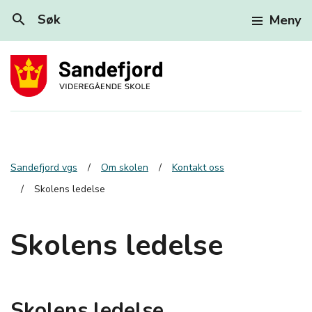
search
Søk
Meny
Sandefjord vgs
Om skolen
Kontakt oss
Skolens ledelse
Skolens ledelse
Skolens ledelse