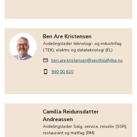
Ben Are Kristensen
Avdelingsleder teknologi- og industrifag
(TEK), elektro og datateknologi (EL)
ben.are.kristensen@vestfoldfylke.no
mail_outline
940 00 610
smartphone
Camilla Reidunsdatter
Andreassen
Avdelingsleder Salg, service, reiseliv (SSR),
restaurant og matfag (RM)