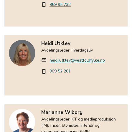
959 95 732
smartphone
Heidi Utklev
Avdelingsleder Hverdagsliv
heidi.utklev@vestfoldfylke.no
mail_outline
909 52 281
smartphone
Marianne Wiborg
Avdelingsleder IKT og medieproduksjon
(IM), frisør, blomster, interiør og
eksponeringsdesign (FBIE)