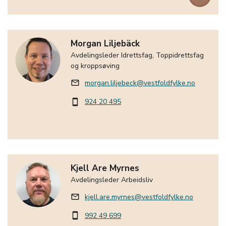
Morgan Liljebäck
Avdelingsleder Idrettsfag, Toppidrettsfag
og kroppsøving
morgan.liljebeck@vestfoldfylke.no
mail_outline
924 20 495
smartphone
Kjell Are Myrnes
Avdelingsleder Arbeidsliv
kjell.are.myrnes@vestfoldfylke.no
mail_outline
992 49 699
smartphone