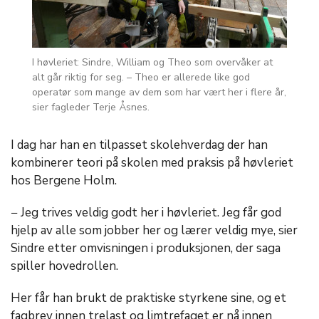
I høvleriet: Sindre, William og Theo som overvåker at
alt går riktig for seg. – Theo er allerede like god
operatør som mange av dem som har vært her i flere år,
sier fagleder Terje Åsnes.
I dag har han en tilpasset skolehverdag der han
kombinerer teori på skolen med praksis på høvleriet
hos Bergene Holm.
− Jeg trives veldig godt her i høvleriet. Jeg får god
hjelp av alle som jobber her og lærer veldig mye, sier
Sindre etter omvisningen i produksjonen, der saga
spiller hovedrollen.
Her får han brukt de praktiske styrkene sine, og et
fagbrev innen trelast og limtrefaget er nå innen