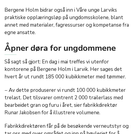
Bergene Holm bidrar også inn i Våre unge Larviks
praktiske opplæringsløp på ungdomsskolene, blant
annet med materialer, fagressurser og kompetanse fra
egne ansatte.
Åpner døra for ungdommene
Så sagt så gjort: En dag i mai treffes vi utenfor
kontorene på Bergene Holm i Larvik. Her sages det
hvert år ut rundt 185 000 kubikkmeter med tømmer.
− Av dette produserer vi rundt 100 000 kubikkmeter
trelast. Det tilsvarer omtrent 2 000 trailerlass med
bearbeidet gran og furu i året, sier fabrikkdirektør
Runar Jakobsen for å illustrere volumene.
Fabrikkdirektøren får på de besøkende verneutstyr og
tar oss med over området og inn på høvleriet for å