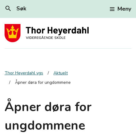
search
Søk
Meny
Thor Heyerdahl vgs
Aktuelt
Åpner døra for ungdommene
Åpner døra for
ungdommene