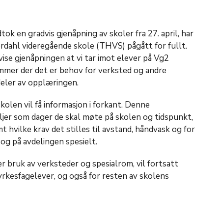
dtok en gradvis gjenåpning av skoler fra 27. april, har
dahl videregående skole (THVS) pågått for fullt.
se gjenåpningen at vi tar imot elever på Vg2
mer der det er behov for verksted og andre
deler av opplæringen.
olen vil få informasjon i forkant. Denne
ljer som dager de skal møte på skolen og tidspunkt,
t hvilke krav det stilles til avstand, håndvask og for
og på avdelingen spesielt.
 bruk av verksteder og spesialrom, vil fortsatt
yrkesfagelever, og også for resten av skolens