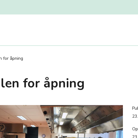
n for åpning
len for åpning
Pub
23
Op
23