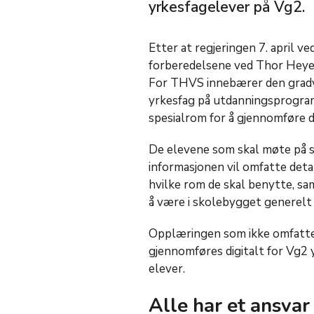
yrkesfagelever på Vg2.
Etter at regjeringen 7. april ve
forberedelsene ved Thor Heyer
For THVS innebærer den gradvi
yrkesfag på utdanningsprogram
spesialrom for å gjennomføre 
De elevene som skal møte på sk
informasjonen vil omfatte deta
hvilke rom de skal benytte, sam
å være i skolebygget generelt 
Opplæringen som ikke omfatter
gjennomføres digitalt for Vg2 
elever.
Alle har et ansvar