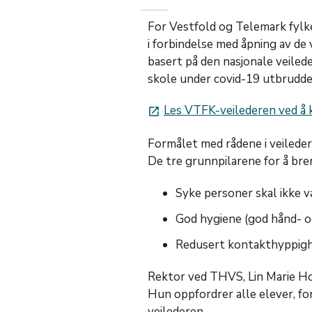
For Vestfold og Telemark fylk
i forbindelse med åpning av de 
basert på den nasjonale veile
skole under covid-19 utbrudd
Les VTFK-veilederen ved å k
launch
Formålet med rådene i veileder
De tre grunnpilarene for å br
Syke personer skal ikke 
God hygiene (god hånd- 
Redusert kontakthyppig
Rektor ved THVS, Lin Marie Hol
Hun oppfordrer alle elever, f
veilederen.