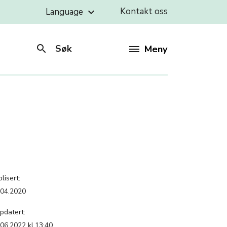
Kontakt oss
Language
keyboard_arrow_down
search
Søk
Meny
lisert:
.04.2020
pdatert:
.06.2022 kl.13:40