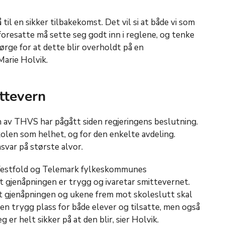
å til en sikker tilbakekomst. Det vil si at både vi som
foresatte må sette seg godt inn i reglene, og tenke
rge for at dette blir overholdt på en
 Marie Holvik.
ttevern
 av THVS har pågått siden regjeringens beslutning.
kolen som helhet, og for den enkelte avdeling.
nsvar på største alvor.
 Vestfold og Telemark fylkeskommunes
at gjenåpningen er trygg og ivaretar smittevernet.
t gjenåpningen og ukene frem mot skoleslutt skal
 en trygg plass for både elever og tilsatte, men også
 er helt sikker på at den blir, sier Holvik.