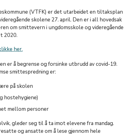
eskommune (VTFK) er det utarbeidet en tiltaksplan
videregående skolene 27. april. Den er i all hovedsak
deren om smittevern i ungdomsskole og videregående
et 2020.
likke her.
en er å begrense og forsinke utbrudd av covid-19.
emse smittespredning er:
være på skolen
og hostehygiene)
het mellom personer
vik, gleder seg til å ta imot elevene fra mandag.
oresatte og ansatte om å lese gjennom hele