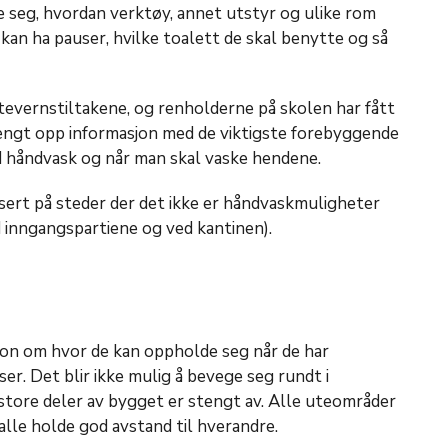
 seg, hvordan verktøy, annet utstyr og ulike rom
kan ha pauser, hvilke toalett de skal benytte og så
evernstiltakene, og renholderne på skolen har fått
hengt opp informasjon med de viktigste forebyggende
od håndvask og når man skal vaske hendene.
sert på steder der det ikke er håndvaskmuligheter
d inngangspartiene og ved kantinen).
jon om hvor de kan oppholde seg når de har
er. Det blir ikke mulig å bevege seg rundt i
store deler av bygget er stengt av. Alle uteområder
 alle holde god avstand til hverandre.