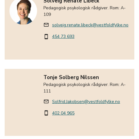
Solveig Renate Libeck
Pedagogisk psykologisk rådgiver. Rom: A-
109
solveig.renate.libeck@vestfoldfylke.no
mail_outline
454 73 693
smartphone
Tonje Solberg Nilssen
Pedagogisk psykologisk rådgiver. Rom: A-
111
Solfrid.Jakobsen@vestfoldfylke.no
mail_outline
402 04 965
smartphone