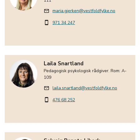
111
maria.gjerken@vestfoldfylke.no
mail_outline
971 34 247
smartphone
Laila Snartland
Pedagogisk psykologisk rådgiver. Rom: A-
109
laila.snartland@vestfoldfylke.no
mail_outline
476 68 252
smartphone