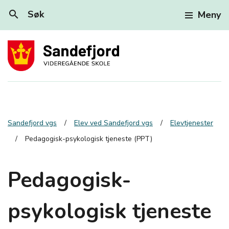
search
Søk
Meny
Sandefjord vgs
Elev ved Sandefjord vgs
Elevtjenester
Pedagogisk-psykologisk tjeneste (PPT)
Pedagogisk-
psykologisk tjeneste