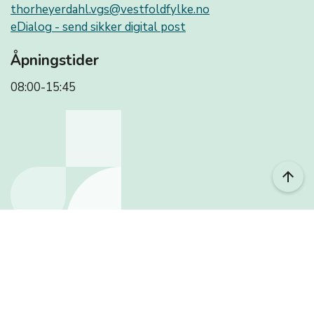
thorheyerdahl.vgs@vestfoldfylke.no
eDialog - send sikker digital post
Åpningstider
08:00-15:45
arrow_upward