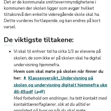
Det er de kommunale smittevernmyndighetene i
kommunen der skolen ligger som avgjør hvilket
tiltaksnivå den enkelte videregående skole skal ha.
Dette vurderes fortløpende, og kan endres på kort
varsel.
De viktigste tiltakene:
Vi skal til enhver tid ha cirka 1/3 av elevene på
skolen, de som ikke er på skolen skal ha digital
undervisning hjemmefra.
Hvem som skal møte på skolen når finner du
her:
Klasseoversikt_Undervisning på
get_app
skolen og undervisning digitalt hjemmefra uke
46-49.pdf
Med forbehold om endringer, ha tett kontakt med
kontaktlærer/faglærer, slik at du alltid er
oppdatert på hvor og når du skal møte.