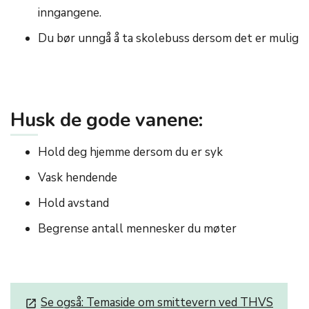
inngangene.
Du bør unngå å ta skolebuss dersom det er mulig
Husk de gode vanene:
Hold deg hjemme dersom du er syk
Vask hendende
Hold avstand
Begrense antall mennesker du møter
Se også: Temaside om smittevern ved THVS
launch