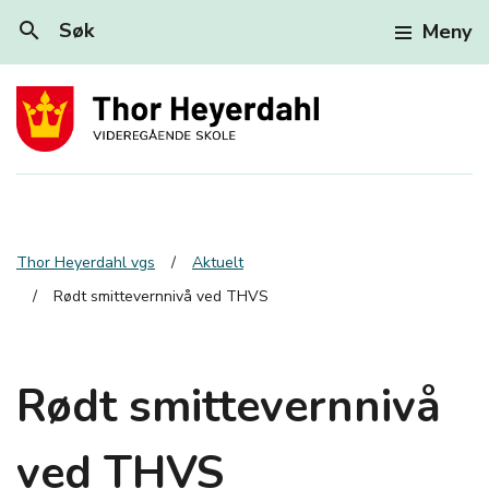
search
Søk
Meny
Thor Heyerdahl vgs
Aktuelt
Rødt smittevernnivå ved THVS
Rødt smittevernnivå
ved THVS